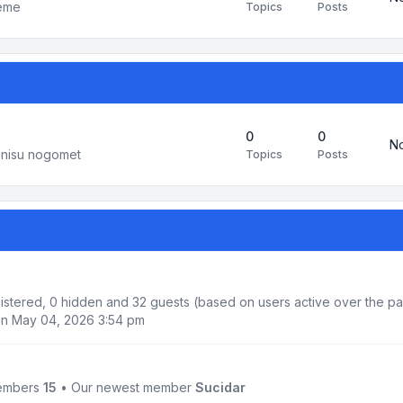
teme
Topics
Posts
0
0
No
i nisu nogomet
Topics
Posts
gistered, 0 hidden and 32 guests (based on users active over the pa
n May 04, 2026 3:54 pm
members
15
• Our newest member
Sucidar