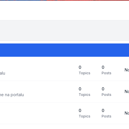
0
0
No
alu
Topics
Posts
0
0
No
ne na portalu
Topics
Posts
0
0
No
Topics
Posts