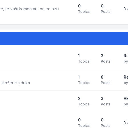
0
0
No
e, te vaši komentari, prijedlozi i
Topics
Posts
1
3
Re
Topics
Posts
b
1
8
Re
i stožer Hajduka
Topics
Posts
b
2
3
A
Topics
Posts
b
0
0
No
Topics
Posts