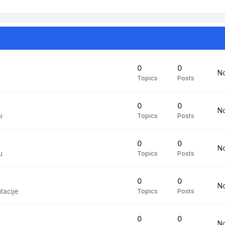
0
0
No
Topics
Posts
0
0
No
i
Topics
Posts
0
0
No
u
Topics
Posts
0
0
No
tacije
Topics
Posts
0
0
No