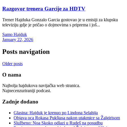
Razgovor trenera Garcije za HDTV
Trener Hajduka Gonzalo Garcia gostovao je u emisiji za klupsku
televiziju gdje je pričao o dojmovima s priprema i još...
Samo Hajduk
January 22, 2026
Posts navigation
Older posts
O nama
Najbolja hajdukova navijačka web stranica.
Najnecenzuriraniji podcast.
Zadnje dodano
Glasina: Hajduk je krenuo po Lindona Selahija
Objava oca Rokasa Pukštasa nakon utakmice sa Žalgirisom
Službeno: Noa Skoko odlazi u Rudeš na posudbu