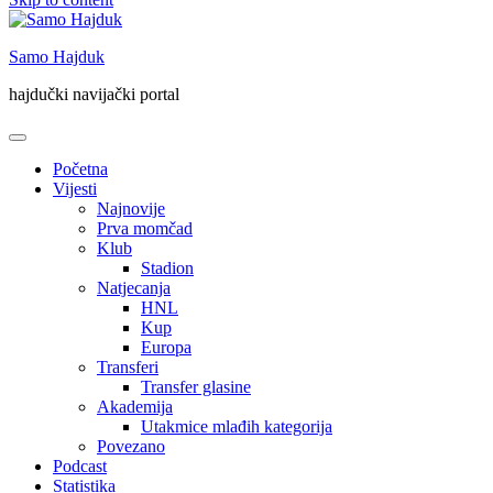
Samo Hajduk
hajdučki navijački portal
Početna
Vijesti
Najnovije
Prva momčad
Klub
Stadion
Natjecanja
HNL
Kup
Europa
Transferi
Transfer glasine
Akademija
Utakmice mlađih kategorija
Povezano
Podcast
Statistika