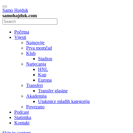
Samo Hajduk
samohajduk.com
Početna
Vijesti
Najnovije
Prva momčad
Klub
Stadion
Natjecanja
HNL
Kup
Europa
Transferi
Transfer glasine
Akademija
Utakmice mlađih kategorija
Povezano
Podcast
Statistika
Kontakt
Skip to content