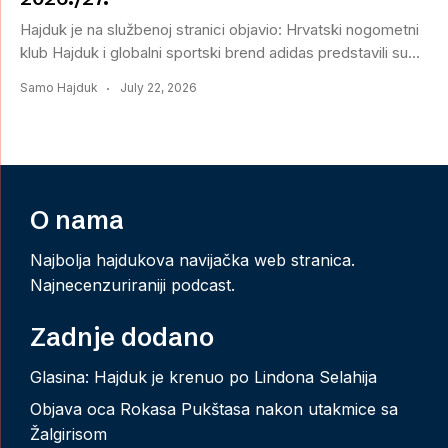
Hajduk je na službenoj stranici objavio: Hrvatski nogometni
klub Hajduk i globalni sportski brend adidas predstavili su...
Samo Hajduk
July 22, 2026
O nama
Najbolja hajdukova navijačka web stranica.
Najnecenzuriraniji podcast.
Zadnje dodano
Glasina: Hajduk je krenuo po Lindona Selahija
Objava oca Rokasa Pukštasa nakon utakmice sa
Žalgirisom