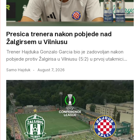
Presica trenera nakon pobjede nad
Žalgirsem u Vilniusu
Trener Hajduka Gonzalo Garcia bio je zadovoljan nakon
pobjede protiv Žalgirisa u Vilniusu (5:2) u prvoj utakmici...
Samo Hajduk
August 7, 2026