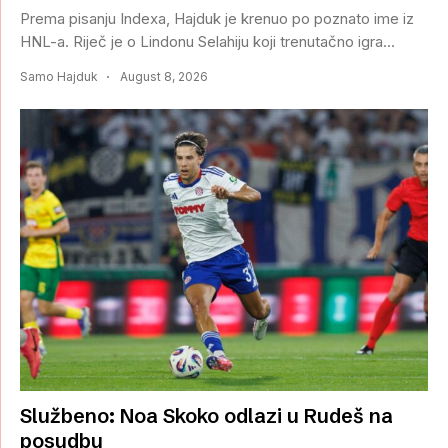
Prema pisanju Indexa, Hajduk je krenuo po poznato ime iz
HNL-a. Riječ je o Lindonu Selahiju koji trenutačno igra...
Samo Hajduk
August 8, 2026
Službeno: Noa Skoko odlazi u Rudeš na
posudbu