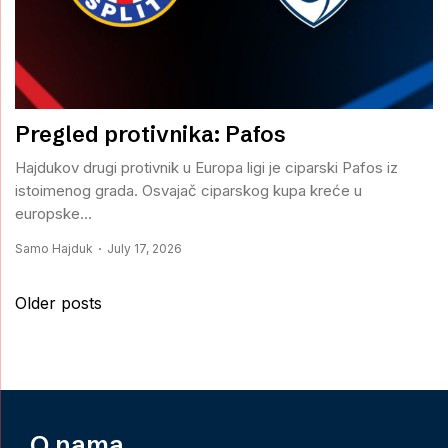
Pregled protivnika: Pafos
Hajdukov drugi protivnik u Europa ligi je ciparski Pafos iz
istoimenog grada. Osvajač ciparskog kupa kreće u
europske...
Samo Hajduk
July 17, 2026
Posts
Older posts
navigation
O nama