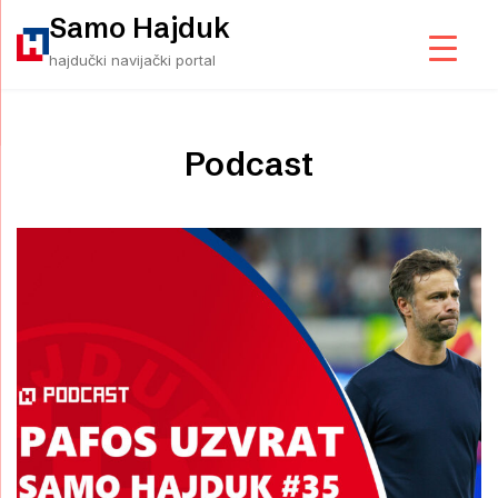
Skip
Samo Hajduk
to
hajdučki navijački portal
content
Podcast