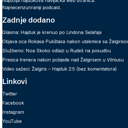
Najbolja hajdukova navijačka web stranica.
Najnecenzuriraniji podcast.
Zadnje dodano
Glasina: Hajduk je krenuo po Lindona Selahija
Objava oca Rokasa Pukštasa nakon utakmice sa Žalgiris
Službeno: Noa Skoko odlazi u Rudeš na posudbu
Presica trenera nakon pobjede nad Žalgirsem u Vilniusu
Video sažeci: Žalgiris – Hajduk 2:5 (bez komentatora)
Linkovi
Twitter
Facebook
Instagram
YouTube