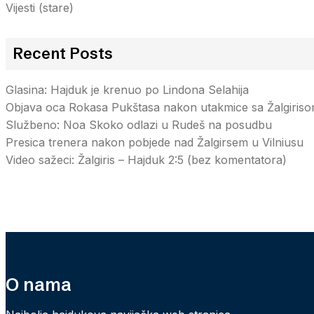
Vijesti (stare)
Recent Posts
Glasina: Hajduk je krenuo po Lindona Selahija
Objava oca Rokasa Pukštasa nakon utakmice sa Žalgiris
Službeno: Noa Skoko odlazi u Rudeš na posudbu
Presica trenera nakon pobjede nad Žalgirsem u Vilniusu
Video sažeci: Žalgiris – Hajduk 2:5 (bez komentatora)
O nama