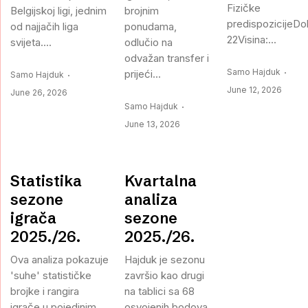
Fizičke
Belgijskoj ligi, jednim
brojnim
predispozicijeDo
od najjačih liga
ponudama,
22Visina:...
svijeta....
odlučio na
odvažan transfer i
Samo Hajduk
prijeći...
Samo Hajduk
June 12, 2026
June 26, 2026
Samo Hajduk
June 13, 2026
Statistika
Kvartalna
sezone
analiza
igrača
sezone
2025./26.
2025./26.
Ova analiza pokazuje
Hajduk je sezonu
'suhe' statističke
završio kao drugi
brojke i rangira
na tablici sa 68
igrače u pojedinim
osvojenih bodova,