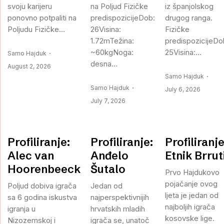
svoju karijeru
na Poljud Fizičke
iz španjolskog
ponovno potpaliti na
predispozicijeDob:
drugog ranga.
Poljudu Fizičke...
26Visina:
Fizičke
1.72mTežina:
predispozicijeDo
~60kgNoga:
25Visina:...
Samo Hajduk
desna...
August 2, 2026
Samo Hajduk
Samo Hajduk
July 6, 2026
July 7, 2026
Profiliranje:
Profiliranje:
Profiliranje
Alec van
Anđelo
Etnik Brrut
Hoorenbeeck
Šutalo
Prvo Hajdukovo
pojačanje ovog
Poljud dobiva igrača
Jedan od
ljeta je jedan od
sa 6 godina iskustva
najperspektivnijih
najboljih igrača
igranja u
hrvatskih mladih
kosovske lige.
Nizozemskoj i
igrača se, unatoč