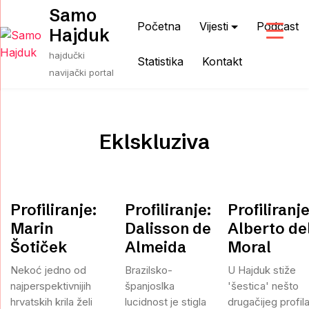
Skip
Samo
to
Početna
Vijesti
Podcast
Hajduk
content
hajdučki
Statistika
Kontakt
navijački portal
Eklskluziva
Profiliranje:
Profiliranje:
Profiliranje
Marin
Dalisson de
Alberto de
Šotiček
Almeida
Moral
Nekoć jedno od
Brazilsko-
U Hajduk stiže
najperspektivnijih
španjoslka
'šestica' nešto
hrvatskih krila želi
lucidnost je stigla
drugačijeg profil