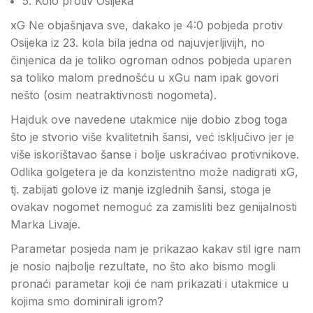
5. Kolo protiv Osijeka
xG Ne objašnjava sve, dakako je 4:0 pobjeda protiv
Osijeka iz 23. kola bila jedna od najuvjerljivijh, no
činjenica da je toliko ogroman odnos pobjeda uparen
sa toliko malom prednošću u xGu nam ipak govori
nešto (osim neatraktivnosti nogometa).
Hajduk ove navedene utakmice nije dobio zbog toga
što je stvorio više kvalitetnih šansi, već isključivo jer je
više iskorištavao šanse i bolje uskraćivao protivnikove.
Odlika golgetera je da konzistentno može nadigrati xG,
tj. zabijati golove iz manje izglednih šansi, stoga je
ovakav nogomet nemoguć za zamisliti bez genijalnosti
Marka Livaje.
Parametar posjeda nam je prikazao kakav stil igre nam
je nosio najbolje rezultate, no što ako bismo mogli
pronaći parametar koji će nam prikazati i utakmice u
kojima smo dominirali igrom?