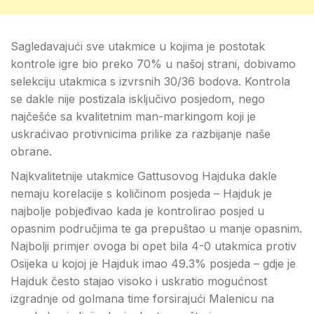
Sagledavajući sve utakmice u kojima je postotak
kontrole igre bio preko 70% u našoj strani, dobivamo
selekciju utakmica s izvrsnih 30/36 bodova. Kontrola
se dakle nije postizala isključivo posjedom, nego
najčešće sa kvalitetnim man-markingom koji je
uskraćivao protivnicima prilike za razbijanje naše
obrane.
Najkvalitetnije utakmice Gattusovog Hajduka dakle
nemaju korelacije s količinom posjeda – Hajduk je
najbolje pobjeđivao kada je kontrolirao posjed u
opasnim područjima te ga prepuštao u manje opasnim.
Najbolji primjer ovoga bi opet bila 4-0 utakmica protiv
Osijeka u kojoj je Hajduk imao 49.3% posjeda – gdje je
Hajduk često stajao visoko i uskratio mogućnost
izgradnje od golmana time forsirajući Malenicu na