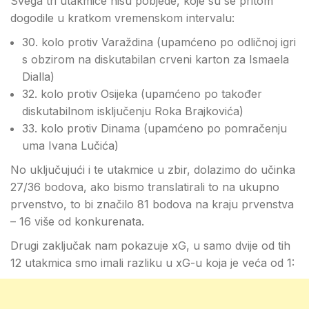
Svega tri utakmice nisu pobjede, koje su se pritom
dogodile u kratkom vremenskom intervalu:
30. kolo protiv Varaždina (upamćeno po odličnoj igri
s obzirom na diskutabilan crveni karton za Ismaela
Dialla)
32. kolo protiv Osijeka (upamćeno po također
diskutabilnom isključenju Roka Brajkovića)
33. kolo protiv Dinama (upamćeno po pomračenju
uma Ivana Lučića)
No uključujući i te utakmice u zbir, dolazimo do učinka
27/36 bodova, ako bismo translatirali to na ukupno
prvenstvo, to bi značilo 81 bodova na kraju prvenstva
– 16 više od konkurenata.
Drugi zaključak nam pokazuje xG, u samo dvije od tih
12 utakmica smo imali razliku u xG-u koja je veća od 1: