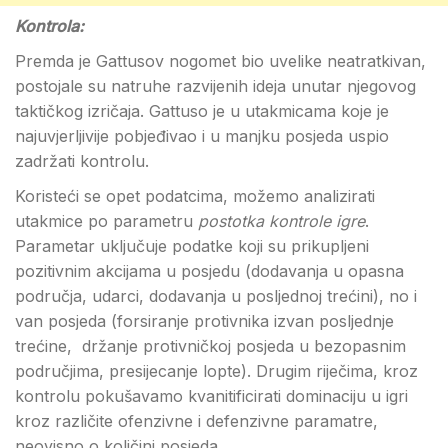
Kontrola:
Premda je Gattusov nogomet bio uvelike neatratkivan,
postojale su natruhe razvijenih ideja unutar njegovog
taktičkog izričaja. Gattuso je u utakmicama koje je
najuvjerljivije pobjeđivao i u manjku posjeda uspio
zadržati kontrolu.
Koristeći se opet podatcima, možemo analizirati
utakmice po parametru
postotka
kontrole igre
.
Parametar uključuje podatke koji su prikupljeni
pozitivnim akcijama u posjedu (dodavanja u opasna
područja, udarci, dodavanja u posljednoj trećini), no i
van posjeda (forsiranje protivnika izvan posljednje
trećine, držanje protivničkoj posjeda u bezopasnim
područjima, presijecanje lopte). Drugim riječima, kroz
kontrolu pokušavamo kvanitificirati dominaciju u igri
kroz različite ofenzivne i defenzivne paramatre,
neovisno o količini posjeda.