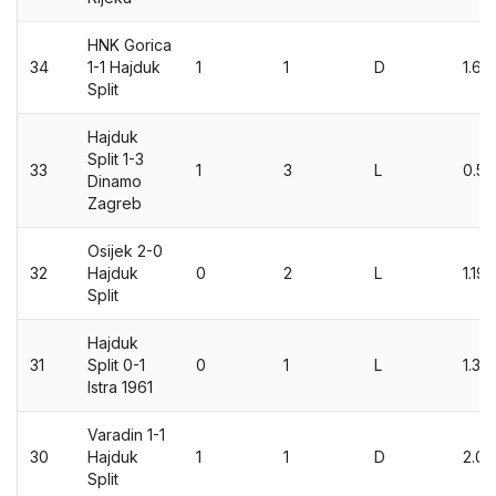
HNK Gorica
34
1-1 Hajduk
1
1
D
1.62
Split
Hajduk
Split 1-3
33
1
3
L
0.53
Dinamo
Zagreb
Osijek 2-0
32
Hajduk
0
2
L
1.19
Split
Hajduk
31
Split 0-1
0
1
L
1.36
Istra 1961
Varadin 1-1
30
Hajduk
1
1
D
2.04
Split