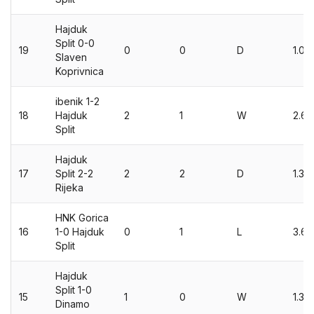
Hajduk
Split 0-0
19
0
0
D
1.07
Slaven
Koprivnica
ibenik 1-2
18
Hajduk
2
1
W
2.65
Split
Hajduk
17
Split 2-2
2
2
D
1.31
Rijeka
HNK Gorica
16
1-0 Hajduk
0
1
L
3.67
Split
Hajduk
Split 1-0
15
1
0
W
1.39
Dinamo