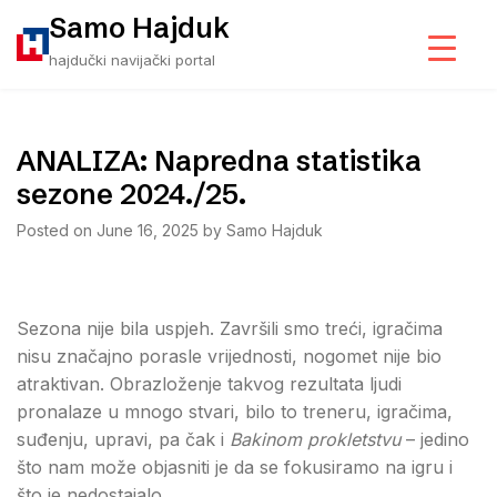
Skip
Samo Hajduk
to
hajdučki navijački portal
content
ANALIZA: Napredna statistika
sezone 2024./25.
Posted on
June 16, 2025
by
Samo Hajduk
Sezona nije bila uspjeh. Završili smo treći, igračima
nisu značajno porasle vrijednosti, nogomet nije bio
atraktivan. Obrazloženje takvog rezultata ljudi
pronalaze u mnogo stvari, bilo to treneru, igračima,
suđenju, upravi, pa čak i
Bakinom prokletstvu
– jedino
što nam može objasniti je da se fokusiramo na igru i
što je nedostajalo.