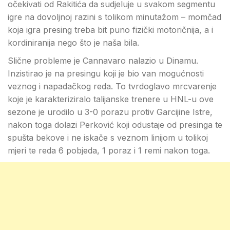
očekivati od Rakitića da sudjeluje u svakom segmentu
igre na dovoljnoj razini s tolikom minutažom – momčad
koja igra presing treba bit puno fizički motoričnija, a i
kordiniranija nego što je naša bila.
Slične probleme je Cannavaro nalazio u Dinamu.
Inzistirao je na presingu koji je bio van mogućnosti
veznog i napadačkog reda. To tvrdoglavo mrcvarenje
koje je karakteriziralo talijanske trenere u HNL-u ove
sezone je urodilo u 3-0 porazu protiv Garcijine Istre,
nakon toga dolazi Perković koji odustaje od presinga te
spušta bekove i ne iskače s veznom linijom u tolikoj
mjeri te reda 6 pobjeda, 1 poraz i 1 remi nakon toga.