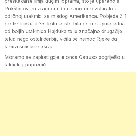
preskakanje linija dugim loptama, što je upareno s
Pukštasovom zračnom dominacijom rezultiralo u
odličnoj utakmici za mladog Amerikanca. Pobjeda 2-1
protiv Rijeke u 35. kolu je isto bila po mnogima jedna
od boljih utakmica Hajduka te je značajno drugačije
tekla nego ostali derbiji, vidila se nemoć Rijeke da
kreira smislene akcije.
Moramo se zapitati gdje je onda Gattuso pogriješio u
taktičkoj pripremi?