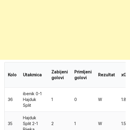
Zabijeni
Primljeni
Kolo
Utakmica
Rezultat
xG
golovi
golovi
ibenik 0-1
36
Hajduk
1
0
W
1.83
Split
Hajduk
35
Split 2-1
2
1
W
1.58
Rijeka