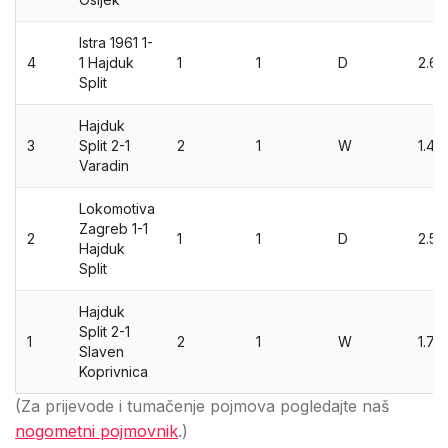
Istra 1961 1-
4
1 Hajduk
1
1
D
2.65
Split
Hajduk
3
Split 2-1
2
1
W
1.48
Varadin
Lokomotiva
Zagreb 1-1
2
1
1
D
2.54
Hajduk
Split
Hajduk
Split 2-1
1
2
1
W
1.75
Slaven
Koprivnica
(Za prijevode i tumačenje pojmova pogledajte naš
nogometni pojmovnik
.)