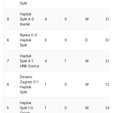
Split
Hajduk
9
Split 4-0
4
0
W
3.03
ibenik
Rijeka 0-0
8
Hajduk
0
0
D
0.81
Split
Hajduk
7
Split 4-1
4
1
W
2.61
HNK Gorica
Dinamo
Zagreb 0-1
6
1
0
W
1.02
Hajduk
Split
Hajduk
5
Split 1-0
1
0
W
1.68
Osijek