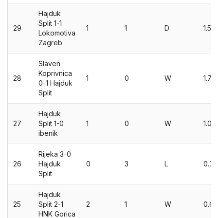
Hajduk
Split 1-1
29
1
1
D
1.55
Lokomotiva
Zagreb
Slaven
Koprivnica
28
1
0
W
1.73
0-1 Hajduk
Split
Hajduk
27
Split 1-0
1
0
W
1.09
ibenik
Rijeka 3-0
26
Hajduk
0
3
L
0.7
Split
Hajduk
25
Split 2-1
2
1
W
0.67
HNK Gorica