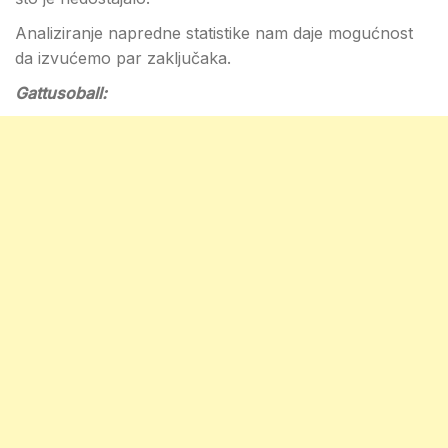
Analiziranje napredne statistike nam daje mogućnost
da izvućemo par zaključaka.
Gattusoball: