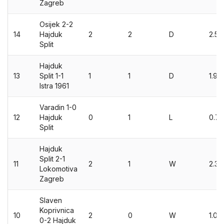
Zagreb
Osijek 2-2
14
Hajduk
2
2
D
2.53
Split
Hajduk
13
Split 1-1
1
1
D
1.95
Istra 1961
Varadin 1-0
12
Hajduk
0
1
L
0.71
Split
Hajduk
Split 2-1
11
2
1
W
2.35
Lokomotiva
Zagreb
Slaven
Koprivnica
10
2
0
W
1.04
0-2 Hajduk