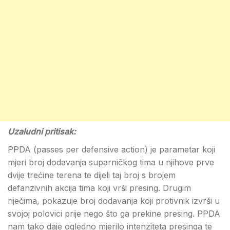
Uzaludni pritisak:
PPDA (passes per defensive action) je parametar koji
mjeri broj dodavanja suparničkog tima u njihove prve
dvije trećine terena te dijeli taj broj s brojem
defanzivnih akcija tima koji vrši presing. Drugim
riječima, pokazuje broj dodavanja koji protivnik izvrši u
svojoj polovici prije nego što ga prekine presing. PPDA
nam tako daje ogledno mjerilo intenziteta presinga te