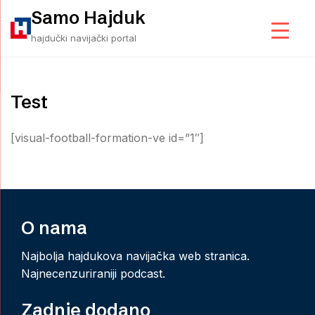
Skip
Samo Hajduk
to
hajdučki navijački portal
content
Test
[visual-football-formation-ve id=”1″]
O nama
Najbolja hajdukova navijačka web stranica.
Najnecenzuriraniji podcast.
Zadnje dodano