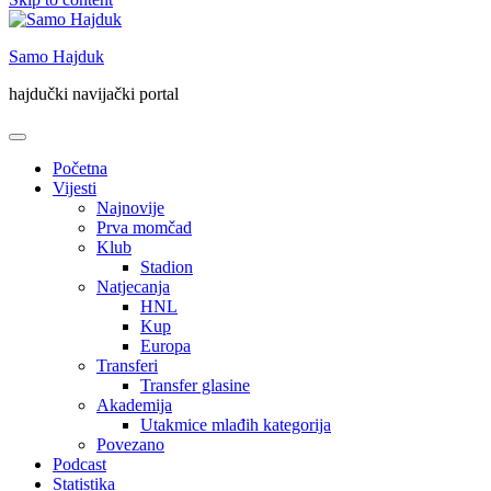
Samo Hajduk
hajdučki navijački portal
Početna
Vijesti
Najnovije
Prva momčad
Klub
Stadion
Natjecanja
HNL
Kup
Europa
Transferi
Transfer glasine
Akademija
Utakmice mlađih kategorija
Povezano
Podcast
Statistika