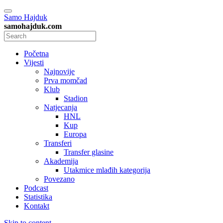
Samo Hajduk
samohajduk.com
Početna
Vijesti
Najnovije
Prva momčad
Klub
Stadion
Natjecanja
HNL
Kup
Europa
Transferi
Transfer glasine
Akademija
Utakmice mlađih kategorija
Povezano
Podcast
Statistika
Kontakt
Skip to content