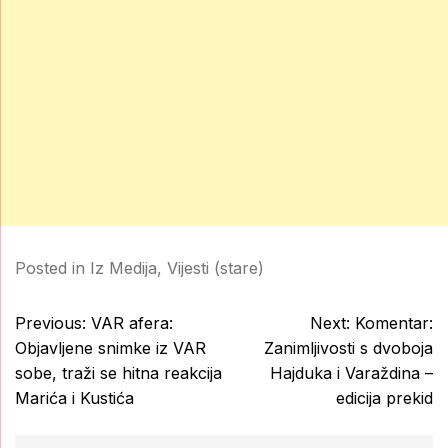
Posted in
Iz Medija
,
Vijesti (stare)
Post
Previous:
VAR afera:
Next:
Komentar:
navigation
Objavljene snimke iz VAR
Zanimljivosti s dvoboja
sobe, traži se hitna reakcija
Hajduka i Varaždina –
Marića i Kustića
edicija prekid