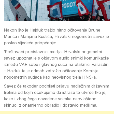
Nakon što je Hajduk tražio hitno očitovanje Brune
Marića i Marijana Kustića, Hrvatski nogometni savez je
poslao sljedeće priopćenje:
‘Poštovani predstavnici medija, Hrvatski nogometni
savez upoznat je s objavom audio snimki komunikacije
između VAR sobe i glavnog suca na utakmici Varaždin
– Hajduk te je odmah zatražio očitovanje Komisije
nogometnih sudaca kao neovisnog tijela HNS-a.
Savez će također podnijeti prijavu nadležnim državnim
tijelima od kojih očekujemo da istraže te utvrde tko je,
kako i zbog čega navedene snimke neovlašteno
skinuo, zlonamjerno obradio i dostavio medijima.