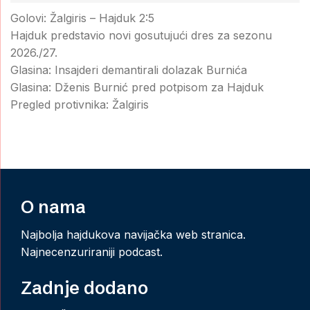
Golovi: Žalgiris – Hajduk 2:5
Hajduk predstavio novi gosutujući dres za sezonu
2026./27.
Glasina: Insajderi demantirali dolazak Burnića
Glasina: Dženis Burnić pred potpisom za Hajduk
Pregled protivnika: Žalgiris
O nama
Najbolja hajdukova navijačka web stranica.
Najnecenzuriraniji podcast.
Zadnje dodano