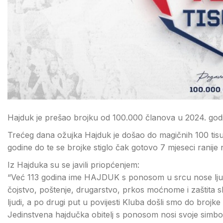
Hajduk je prešao brojku od 100.000 članova u 2024. godi
Trećeg dana ožujka Hajduk je došao do magičnih 100 tisu
godine do te se brojke stiglo čak gotovo 7 mjeseci ranij
Iz Hajduka su se javili priopćenjem:
“Već 113 godina ime HAJDUK s ponosom u srcu nose ljudi ko
čojstvo, poštenje, drugarstvo, prkos moćnome i zaštita sl
ljudi, a po drugi put u povijesti Kluba došli smo do bro
Jedinstvena hajdučka obitelj s ponosom nosi svoje simbole