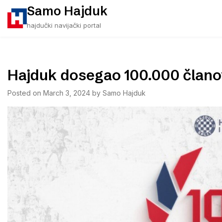
Skip
Samo Hajduk
to
hajdučki navijački portal
content
Hajduk dosegao 100.000 član
Posted on
March 3, 2024
by
Samo Hajduk