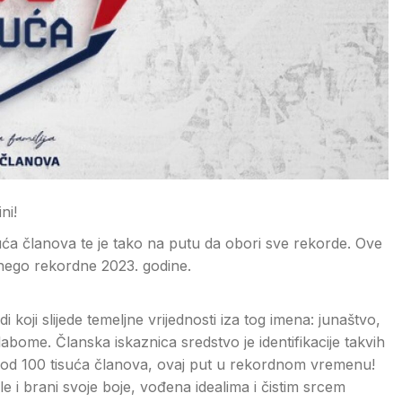
ni!
ća članova te je tako na putu da obori sve rekorde. Ove
e nego rekordne 2023. godine.
ji slijede temeljne vrijednosti iza tog imena: junaštvo,
abome. Članska iskaznica sredstvo je identifikacije takvih
jke od 100 tisuća članova, ovaj put u rekordnom vremenu!
 i brani svoje boje, vođena idealima i čistim srcem