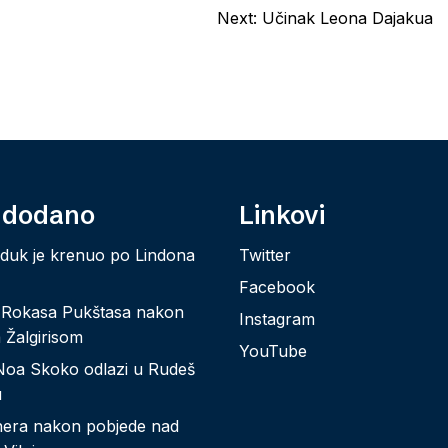
Next:
Učinak Leona Dajakua
 dodano
Linkovi
jduk je krenuo po Lindona
Twitter
Facebook
 Rokasa Pukštasa nakon
Instagram
 Žalgirisom
YouTube
Noa Skoko odlazi u Rudeš
u
nera nakon pobjede nad