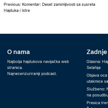
Post
Previous:
Komentar: Deset zanimljivosti sa susreta
navigation
Hajduka i Istre
O nama
Zadnje
Najbolja hajdukova navijačka web
Glasina: Ha
stranica.
Selahija
Najnecenzuriraniji podcast.
Objava oca
utakmice sa
Službeno: 
na posudb
Presica tre