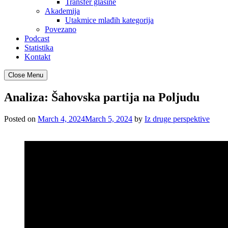
Transfer glasine
Akademija
Utakmice mlađih kategorija
Povezano
Podcast
Statistika
Kontakt
Close Menu
Analiza: Šahovska partija na Poljudu
Posted on
March 4, 2024
March 5, 2024
by
Iz druge perspektive