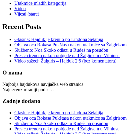
Utakmice mlađih kategorija
Video
Vijesti (stare)
Recent Posts
Glasina: Hajduk je krenuo po Lindona Selahija
Objava oca Rokasa Pukštasa nakon utakmice sa Žalgirisom
Službeno: Noa Skoko odlazi u Rudeš na posudbu
Presica trenera nakon pobjede nad Žalgirsem u Vilniusu
Video sažeci: Žalgiris – Hajduk 2:5 (bez komentatora)
O nama
Najbolja hajdukova navijačka web stranica.
Najnecenzuriraniji podcast.
Zadnje dodano
Glasina: Hajduk je krenuo po Lindona Selahija
Objava oca Rokasa Pukštasa nakon utakmice sa Žalgirisom
Službeno: Noa Skoko odlazi u Rudeš na posudbu
Presica trenera nakon pobjede nad Žalgirsem u Vilniusu