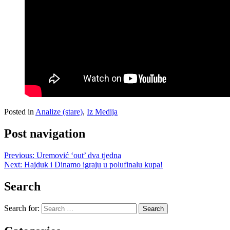
Posted in
Analize (stare)
,
Iz Medija
Post navigation
Previous:
Uremović ‘out’ dva tjedna
Next:
Hajduk i Dinamo igraju u polufinalu kupa!
Search
Search for: