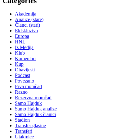
Categories
Akademija
Analize (stare)
Članci (stari)
Eklskluziva
Europa
HNL
Iz Medija
Klub
Komentari
Kup
Obavijesti
Podcast
Povezano
Prva momčad
Razno
Rezervna momčad
Samo Hajduk
Samo Hajduk analize
Samo Hajduk članici
Stadion
Transfer glasine
Transferi
Utakmice