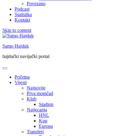
Povezano
Podcast
Statistika
Kontakt
Skip to content
Samo Hajduk
hajdučki navijački portal
Početna
Vijesti
Najnovije
Prva momčad
Klub
Stadion
Natjecanja
HNL
Kup
Europa
Transferi