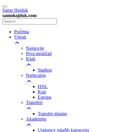
Samo Hajduk
samohajduk.com
Početna
Vijesti
Najnovije
Prva momčad
Klub
Stadion
Natjecanja
HNL
Kup
Europa
Transferi
Transfer glasine
Akademija
Utakmice mlađih kategorija