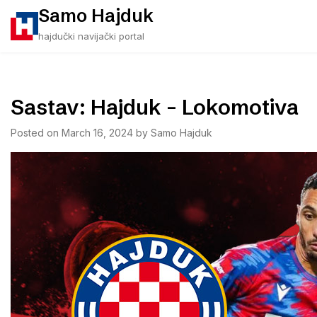
Skip
Samo Hajduk
to
hajdučki navijački portal
content
Sastav: Hajduk – Lokomotiva
Posted on
March 16, 2024
by
Samo Hajduk