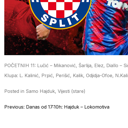
POČETNIH 11: Lučić – Mikanović, Šarlija, Elez, Diallo – S
Klupa: L. Kalinić, Prpić, Perišić, Kalik, Odjidja-Ofoe, N.Ka
Posted in
Samo Hajduk
,
Vijesti (stare)
Post
Previous:
Danas od 17:10h: Hajduk – Lokomotiva
navigation