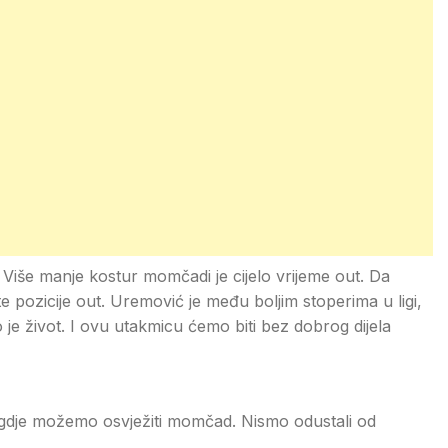
 Više manje kostur momčadi je cijelo vrijeme out. Da
e pozicije out. Uremović je među boljim stoperima u ligi,
 to je život. I ovu utakmicu ćemo biti bez dobrog dijela
ti gdje možemo osvježiti momčad. Nismo odustali od