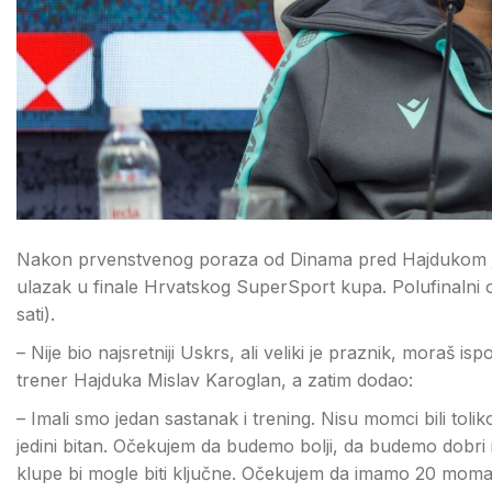
Nakon prvenstvenog poraza od Dinama pred Hajdukom je novi
ulazak u finale Hrvatskog SuperSport kupa. Polufinalni o
sati).
– Nije bio najsretniji Uskrs, ali veliki je praznik, moraš ispoš
trener Hajduka Mislav Karoglan, a zatim dodao:
– Imali smo jedan sastanak i trening. Nisu momci bili tolik
jedini bitan. Očekujem da budemo bolji, da budemo dobri
klupe bi mogle biti ključne. Očekujem da imamo 20 mom