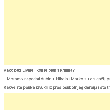
Kako bez Livaje i koji je plan s krilima?
– Moramo napadati dubinu. Nikola i Marko su drugačiji pro
Kakve ste pouke izvukli iz prošlosubotnjeg derbija i što t