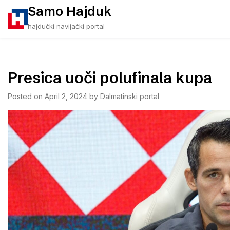
Skip
Samo Hajduk
to
hajdučki navijački portal
content
Presica uoči polufinala kupa
Posted on
April 2, 2024
by
Dalmatinski portal