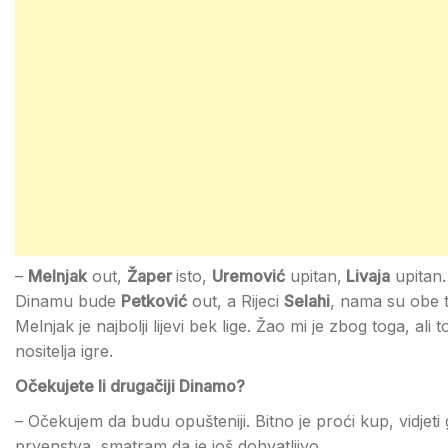
–
Melnjak
out,
Žaper
isto,
Uremović
upitan,
Livaja
upitan.
Dinamu bude
Petković
out, a Rijeci
Selahi
, nama su obe t
Melnjak je najbolji lijevi bek lige. Žao mi je zbog toga, ali
nositelja igre.
Očekujete li drugačiji Dinamo?
– Očekujem da budu opušteniji. Bitno je proći kup, vidje
prvenstva, smatram da je još dohvatljivo.