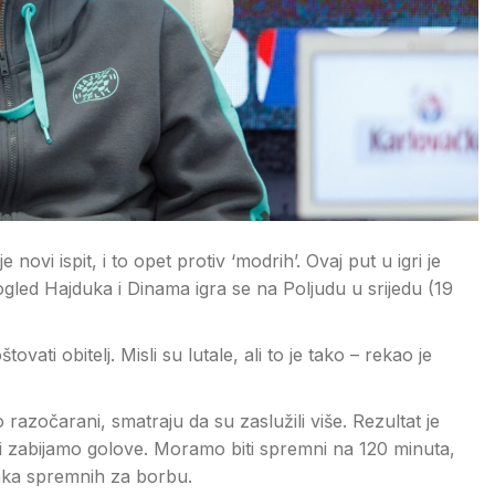
 ispit, i to opet protiv ‘modrih’. Ovaj put u igri je
gled Hajduka i Dinama igra se na Poljudu u srijedu (19
tovati obitelj. Misli su lutale, ali to je tako – rekao je
o razočarani, smatraju da su zaslužili više. Rezultat je
 i zabijamo golove. Moramo biti spremni na 120 minuta,
aka spremnih za borbu.