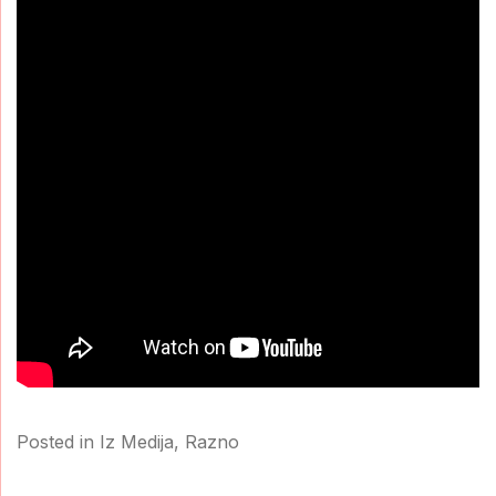
Posted in
Iz Medija
,
Razno