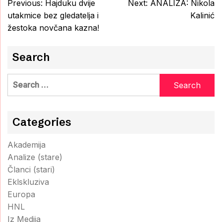
Post
Previous:
Hajduku dvije
Next:
ANALIZA: Nikola
navigation
utakmice bez gledatelja i
Kalinić
žestoka novčana kazna!
Search
Search
for:
Categories
Akademija
Analize (stare)
Članci (stari)
Eklskluziva
Europa
HNL
Iz Medija