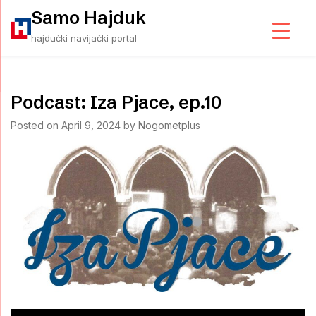
Skip
Samo Hajduk
to
hajdučki navijački portal
content
Podcast: Iza Pjace, ep.10
Posted on
April 9, 2024
by
Nogometplus