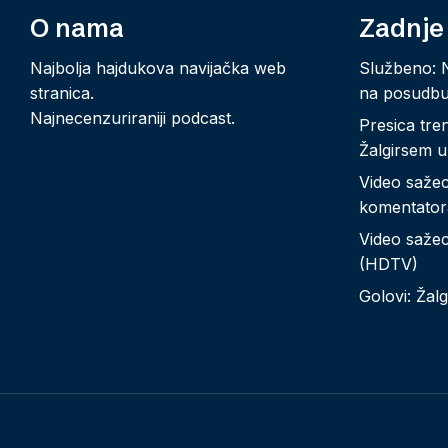
O nama
Zadnje
Najbolja hajdukova navijačka web
Službeno: 
stranica.
na posudb
Najnecenzuriraniji podcast.
Presica tre
Žalgirsem u
Video sažeci
komentator
Video sažeci
(HDTV)
Golovi: Žalg