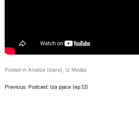
Posted in
Analize (stare)
,
Iz Medija
Post
Previous:
Podcast: Iza pjace (ep.12)
navigation