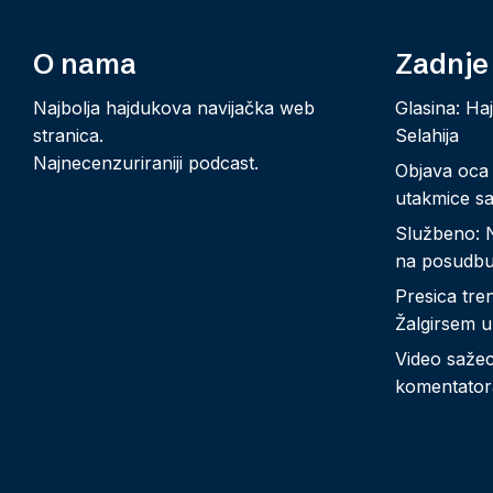
O nama
Zadnje
Najbolja hajdukova navijačka web
Glasina: Ha
stranica.
Selahija
Najnecenzuriraniji podcast.
Objava oca
utakmice sa
Službeno: 
na posudb
Presica tre
Žalgirsem u
Video sažeci
komentator