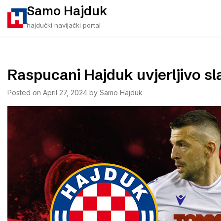
Skip
Samo Hajduk
to
hajdučki navijački portal
content
Raspucani Hajduk uvjerljivo sl
Posted on
April 27, 2024
by
Samo Hajduk