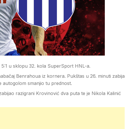
h 5:1 u sklopu 32. kola SuperSport HNL-a.
bačaj Benrahoua iz kornera. Pukštas u 26. minuti zabija
je autogolom smanjio tu prednost.
abijao razigrani Krovinović dva puta te je Nikola Kalinić