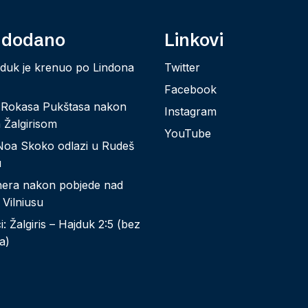
 dodano
Linkovi
jduk je krenuo po Lindona
Twitter
Facebook
 Rokasa Pukštasa nakon
Instagram
 Žalgirisom
YouTube
Noa Skoko odlazi u Rudeš
u
nera nakon pobjede nad
 Vilniusu
: Žalgiris – Hajduk 2:5 (bez
a)