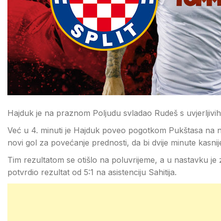
Hajduk je na praznom Poljudu svladao Rudeš s uvjerljivi
Već u 4. minuti je Hajduk poveo pogotkom Pukštasa na na
novi gol za povećanje prednosti, da bi dvije minute kasni
Tim rezultatom se otišlo na poluvrijeme, a u nastavku je z
potvrdio rezultat od 5:1 na asistenciju Sahitija.