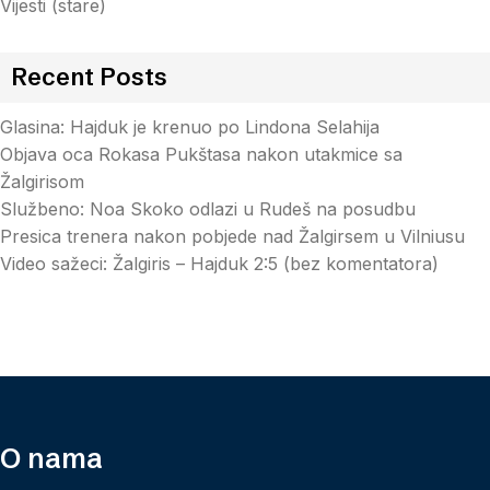
Vijesti (stare)
Recent Posts
Glasina: Hajduk je krenuo po Lindona Selahija
Objava oca Rokasa Pukštasa nakon utakmice sa
Žalgirisom
Službeno: Noa Skoko odlazi u Rudeš na posudbu
Presica trenera nakon pobjede nad Žalgirsem u Vilniusu
Video sažeci: Žalgiris – Hajduk 2:5 (bez komentatora)
O nama