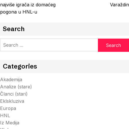
navigation
najviše igrača iz domaćeg
Varaždin
pogona u HNL-u
Search
Search
for:
Categories
Akademija
Analize (stare)
Članci (stari)
Eklskluziva
Europa
HNL
Iz Medija