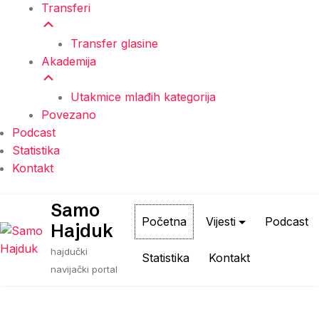
Transferi
Transfer glasine
Akademija
Utakmice mlađih kategorija
Povezano
Podcast
Statistika
Kontakt
Skip
Samo
to
Početna
Vijesti
Podcast
Hajduk
content
hajdučki
Statistika
Kontakt
navijački portal