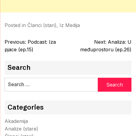
Posted in
Članci (stari)
,
Iz Medija
Post
Previous:
Podcast: Iza
Next:
Analiza: U
navigation
pjace (ep.15)
međuprostoru (ep.26)
Search
Search
for:
Categories
Akademija
Analize (stare)