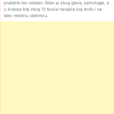
praktički bio nebitan. Bitan je zbog glava, psihologije, a
u krajnjoj liniji zbog 12 tisuća navijača koji dođu i na
tako nebitnu utakmicu.