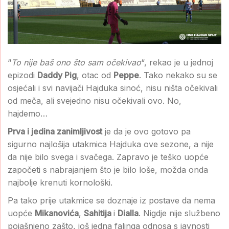
“
To nije baš ono što sam očekivao
“, rekao je u jednoj
epizodi
Daddy Pig
, otac od
Peppe
. Tako nekako su se
osjećali i svi navijači Hajduka sinoć, nisu ništa očekivali
od meča, ali svejedno nisu očekivali ovo. No,
hajdemo…
Prva i jedina zanimljivost
je da je ovo gotovo pa
sigurno najlošija utakmica Hajduka ove sezone, a nije
da nije bilo svega i svačega. Zapravo je teško uopće
započeti s nabrajanjem što je bilo loše, možda onda
najbolje krenuti kornološki.
Pa tako prije utakmice se doznaje iz postave da nema
uopće
Mikanovića
,
Sahitija
i
Dialla
. Nigdje nije službeno
pojašnjeno zašto, još jedna falinga odnosa s javnosti