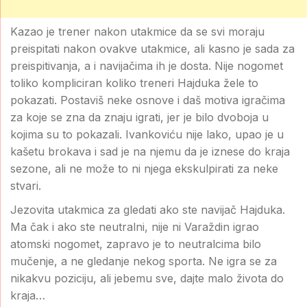
Kazao je trener nakon utakmice da se svi moraju
preispitati nakon ovakve utakmice, ali kasno je sada za
preispitivanja, a i navijačima ih je dosta. Nije nogomet
toliko kompliciran koliko treneri Hajduka žele to
pokazati. Postaviš neke osnove i daš motiva igračima
za koje se zna da znaju igrati, jer je bilo dvoboja u
kojima su to pokazali. Ivankoviću nije lako, upao je u
kašetu brokava i sad je na njemu da je iznese do kraja
sezone, ali ne može to ni njega ekskulpirati za neke
stvari.
Jezovita utakmica za gledati ako ste navijač Hajduka.
Ma čak i ako ste neutralni, nije ni Varaždin igrao
atomski nogomet, zapravo je to neutralcima bilo
mučenje, a ne gledanje nekog sporta. Ne igra se za
nikakvu poziciju, ali jebemu sve, dajte malo života do
kraja…