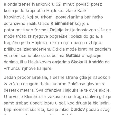
a onda trener Ivanković u 62. minuti povlači potez
kojim je do kraja ubio Hajduka. Izlaze Kalik i
Krovinović, koji su trkom i postavljanjima bar nešto
defanzivno radili. Ulaze
Kleinheisler
koji je u
potpunosti van forme i
Odjidja
koji jednostavno više ne
može trčati. Iz njegove pogreške i dolazi do gola, a
tragično je da Hajduk do kraja nije upao u ozbiljnu
priliku za izjednačenjem. Odjidja može igrati na zadnjem
veznom samo ako uz sebe ima
Gattusa
u najboljim
danima, ili u Hajdukovim omjerima
Skoku
ili
Andrića
na
vrhuncu njihove karijere.
Jedan prodor Brekala, s desne strane gdje je napokon
završio u drugom dijelu i udarac Pukštasa glavom s
desetak metara. Sva ofenziva Hajduka je te dvije akcije.
U prvoj je Kleinheisler zakasnio na drugu stativu gdje je
samo trebao ubaciti loptu u gol, kod druge je bio jedini
lijep moment susreta, kad je mladi
Durdov
poslao svog