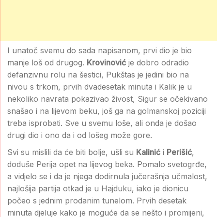
I unatoč svemu do sada napisanom, prvi dio je bio
manje loš od drugog.
Krovinović
je dobro odradio
defanzivnu rolu na šestici, Pukštas je jedini bio na
nivou s trkom, prvih dvadesetak minuta i Kalik je u
nekoliko navrata pokazivao živost, Sigur se očekivano
snašao i na lijevom beku, još ga na golmanskoj poziciji
treba isprobati. Sve u svemu loše, ali onda je došao
drugi dio i ono da i od lošeg može gore.
Svi su mislili da će biti bolje, ušli su
Kalinić
i
Perišić
,
doduše Perija opet na lijevog beka. Pomalo svetogrđe,
a vidjelo se i da je njega dodirnula jučerašnja učmalost,
najlošija partija otkad je u Hajduku, iako je dionicu
počeo s jednim prodanim tunelom. Prvih desetak
minuta djeluje kako je moguće da se nešto i promijeni,