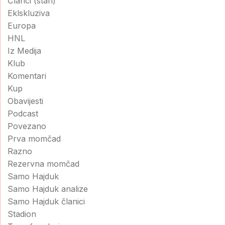
Članci (stari)
Eklskluziva
Europa
HNL
Iz Medija
Klub
Komentari
Kup
Obavijesti
Podcast
Povezano
Prva momčad
Razno
Rezervna momčad
Samo Hajduk
Samo Hajduk analize
Samo Hajduk članici
Stadion