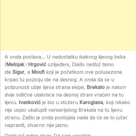
A onda postava… U nedostatku ikakvog lijevog beka
(
Melnjak
i
Hrgović
ozlijeđeni, Diallo nešto) tamo
ide
Sigur
, a
Moufi
koji je početkom ove polusezone
krpao tu poziciju ide na desnog. A onda da se u
potpunosti ubije lijeva strana ekipe,
Brekalo
je nakon
dvije odlične utakmice na desnoj strani vraćen na tu
lijevu.
Ivanković
je bio u stožeru
Karoglana
, koji nikako
nije uspio ukalupiti vanserijskog Brekala na tu lijevu
stranu. Zašto je onda postojala nada da će se to jučer
napraviti, stvarno nije jasno.
Onda još jedna stvar. Da sam sportski