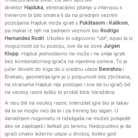
direktor
Hajduka
, eliminacijsko pitanje u intervjuu s
trenerom bi bilo smatra li da na prednjim veznim
pozicijama Hajduk može igrati s
Pukštasom
i
Kalikom
,
pa makar iz njih na zadnjem veznom bio
Rodrigo
Hernandez Rodri
. Ukoliko bi odgovorio “
da
“, ispao bi iz
mogućnosti za tu poziciju, sve da se zove
Jurgen
Klopp
. Hajduk jednostavno ne može i ne smije igrati
bez kombinatornog igrača na mjestima osmice. To je
jučer dovelo do toga da u sredinu ulaze
Benrahou
i
Brekalo, geometrija igre je u potpunosti bila zbrčkana,
na stranama Hajduk nije postojao i sve da su igrači bili
na visokoj razini teško bi probili blok Varaždina.
A nisu bili na visokoj razini. Intenzitet igre bio je takav
da bi se moglo reći da bi i za trening bio lagan. U
današnjem nogometu ni niželigaša ne možeš pobijediti
ako se zajebaješ i šetkaš po terenu. Nedopustivo je da
igrači onako ležerno ulaze u dvoboj, koliko god