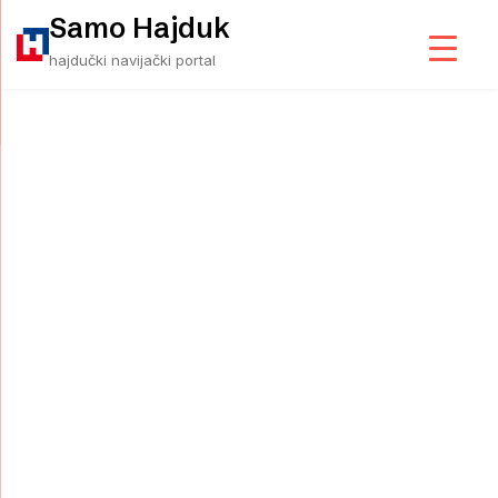
Skip
Samo Hajduk
to
hajdučki navijački portal
content