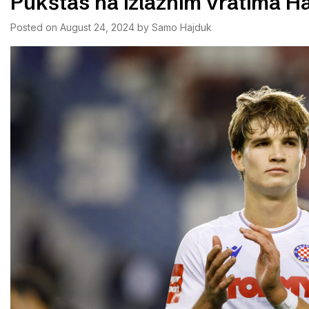
Pukštas na izlaznim vratima H
Posted on
August 24, 2024
by
Samo Hajduk