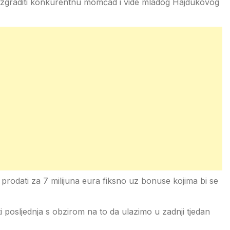
i izgraditi konkurentnu momčad i vide mladog Hajdukovog
 prodati za 7 milijuna eura fiksno uz bonuse kojima bi se
ti posljednja s obzirom na to da ulazimo u zadnji tjedan