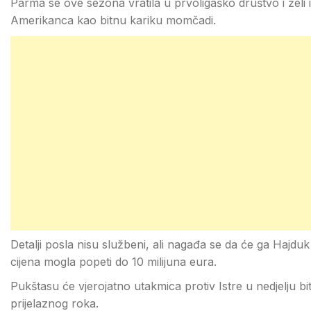
Parma se ove sezona vratila u prvoligaško društvo i žel
Amerikanca kao bitnu kariku momčadi.
Detalji posla nisu službeni, ali nagađa se da će ga Hajduk
cijena mogla popeti do 10 milijuna eura.
Pukštasu će vjerojatno utakmica protiv Istre u nedjelju bi
prijelaznog roka.