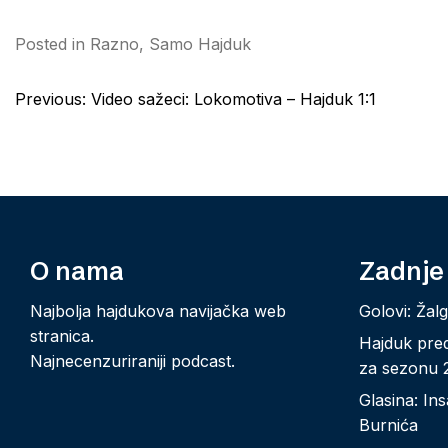
Posted in
Razno
,
Samo Hajduk
Post
Previous:
Video sažeci: Lokomotiva – Hajduk 1:1
navigation
O nama
Zadnje
Najbolja hajdukova navijačka web
Golovi: Žalg
stranica.
Hajduk pred
Najnecenzuriraniji podcast.
za sezonu 2
Glasina: Ins
Burnića