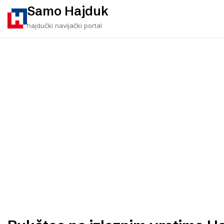
Skip
Samo Hajduk
to
hajdučki navijački portal
content