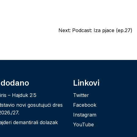
Next:
Podcast: Iza pjace (ep.27)
 dodano
Linkovi
iris – Hajduk 2:5
Twitter
stavio novi gosutujući dres
Facebook
026./27.
Instagram
ajderi demantirali dolazak
YouTube