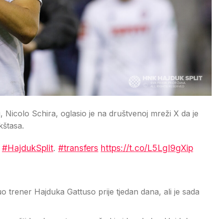
ju, Nicolo Schira, oglasio je na društvenoj mreži X da je
štasa.
m
#HajdukSplit
.
#transfers
https://t.co/L5LgI9gXip
 trener Hajduka Gattuso prije tjedan dana, ali je sada