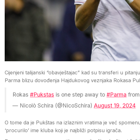
Cijenjeni talijanski “obavještajac” kad su transferi u pitan
Parma blizu dovođenja Hajdukovog veznjaka Rokasa Puk
Rokas
#Pukstas
is one step away to
#Parma
fro
— Nicolò Schira (@NicoSchira)
August 19, 2024
O tome da je Pukštas na izlaznim vratima je već spomenuo
‘procurilo’ ime kluba koji je najbliži potpisu igrača.