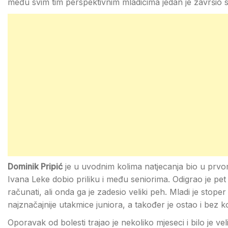
među svim tim perspektivnim mladićima jedan je završio
Dominik Pripić
je u uvodnim kolima natjecanja bio u prvom
Ivana Leke dobio priliku i među seniorima. Odigrao je p
računati, ali onda ga je zadesio veliki peh. Mladi je sto
najznačajnije utakmice juniora, a također je ostao i bez 
Oporavak od bolesti trajao je nekoliko mjeseci i bilo je veli