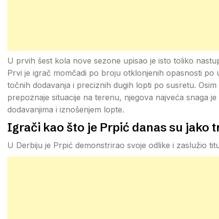
U prvih šest kola nove sezone upisao je isto toliko nastup
Prvi je igrač momčadi po broju otklonjenih opasnosti po
točnih dodavanja i preciznih dugih lopti po susretu. Osim š
prepoznaje situacije na terenu, njegova najveća snaga je o
dodavanjima i iznošenjem lopte.
Igrači kao što je Prpić danas su jako t
U Derbiju je Prpić demonstrirao svoje odlike i zaslužio ti