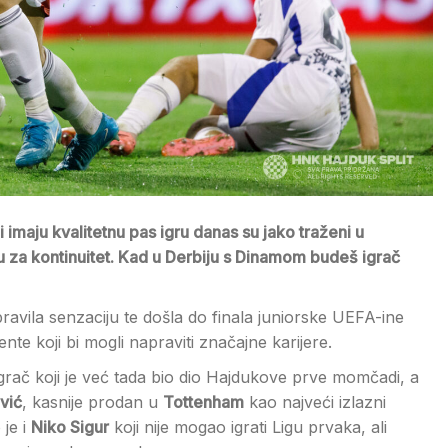
 i imaju kvalitetnu pas igru danas su jako traženi u
ku za kontinuitet. Kad u Derbiju s Dinamom budeš igrač
vila senzaciju te došla do finala juniorske UEFA-ine
lente koji bi mogli napraviti značajne karijere.
igrač koji je već tada bio dio Hajdukove prve momčadi, a
vić
, kasnije prodan u
Tottenham
kao najveći izlazni
 je i
Niko Sigur
koji nije mogao igrati Ligu prvaka, ali