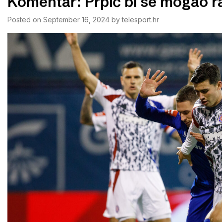
Komentar: Prpić bi se mogao ra
Posted on
September 16, 2024
by
telesport.hr