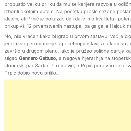
propustio veliku priliku da mu se karijera razvoje u odl
izboriti okolnim putem. Na početku prošle sezone posla
idealni, ali Prpić je pokazao da i dalje ima kvalitetu i pot
prikupivši 12 prvenstvenih nastupa, pa ga ga je Hajduk na
No, nije vraćen kako bi igrao u prvom sastavu, već je bio
jednim stoperom manje u početnoj postavi, a u klub su jo
završio u drugom planu, iako je pružao solidne partije kad
stigao
Gennaro Gattuso
, a njegova hijerarhija na stopersk
stoperski par Šarlija i Uremović, a Prpić ponovno rezerva.
Prpić dobio novu priliku.