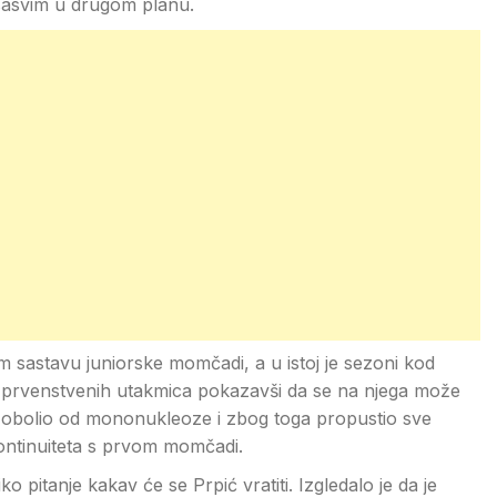
 sasvim u drugom planu.
 sastavu juniorske momčadi, a u istoj je sezoni kod
et prvenstvenih utakmica pokazavši da se na njega može
per obolio od mononukleoze i zbog toga propustio sve
kontinuiteta s prvom momčadi.
ko pitanje kakav će se Prpić vratiti. Izgledalo je da je