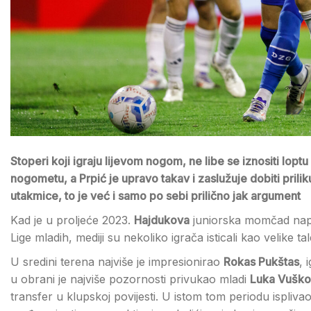
Stoperi koji igraju lijevom nogom, ne libe se iznositi loptu
nogometu, a Prpić je upravo takav i zaslužuje dobiti prili
utakmice, to je već i samo po sebi prilično jak argument
Kad je u proljeće 2023.
Hajdukova
juniorska momčad napra
Lige mladih, mediji su nekoliko igrača isticali kao velike ta
U sredini terena najviše je impresionirao
Rokas Pukštas
, 
u obrani je najviše pozornosti privukao mladi
Luka Vuško
transfer u klupskoj povijesti. U istom tom periodu isplivao