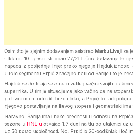
Osim što je sjajnim dodavanjem asistirao
Marku Livaji
za je
otklonio 10 opasnosti, imao 27/31 točno dodavanje te nije
napada iz posljednje linije; preko njega je Hajduk iznosio
u tom segmentu Prpić značajno bolji od Šarlije i to je neš
Hajduk će do kraja sezone u velikoj većini svojih utakmica b
suparnika. U tim je situacijama jako važno da na stopersko
polovici može odraditi brzo i lako, a Pripić to radi prilično
njegovo postavljanje na lijevog stopera i geometrijski ima 
Naravno, Šarlija ima i neke prednosti u odnosu na Prpića. 
sezone u
HNL-u
osvajao 1,7 duel na tlu po utakmici uz u
uz 50 posto uspješnosti. No, Prpić je 20-godišnjak i još i