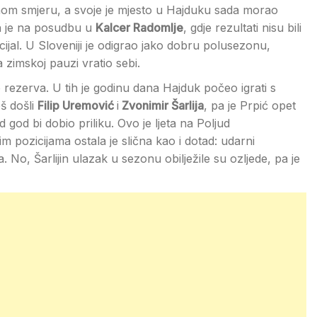
ičnom smjeru, a svoje je mjesto u Hajduku sada morao
n je na posudbu u
Kalcer Radomlje
, gdje rezultati nisu bili
encijal. U Sloveniji je odigrao jako dobru polusezonu,
 zimskoj pauzi vratio sebi.
 rezerva. U tih je godinu dana Hajduk počeo igrati s
š došli
Filip Uremović
i
Zvonimir Šarlija
, pa je Prpić opet
 god bi dobio priliku. Ovo je ljeta na Poljud
im pozicijama ostala je slična kao i dotad: udarni
 No, Šarlijin ulazak u sezonu obilježile su ozljede, pa je