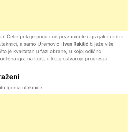
a. Četiri puta je počeo od prve minute i igra jako dobro.
 utakmici, a samo Uremović i
Ivan Rakitić
bilježe više
to je kvalitetan u fazi obrane, u kojoj odlično
dlična igra na lopti, u kojoj ostvaruje progresiju
raženi
tulu Igrača utakmice.