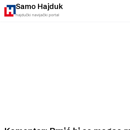
Skip
Samo Hajduk
to
hajdučki navijački portal
content