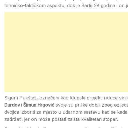
tehničko-taktičkom aspektu, dok je Šarliji 28 godina i on j
Sigur i Pukštas, označeni kao klupski projekti i iduće velik
Durdov
i
Šimun Hrgović
svoje su prilike dobili zbog ozljed
dvojica izboriti za mjesto u udarnom sastavu kad se kadar
zadržati, jer on može postati zaista kvalitetan stoper.