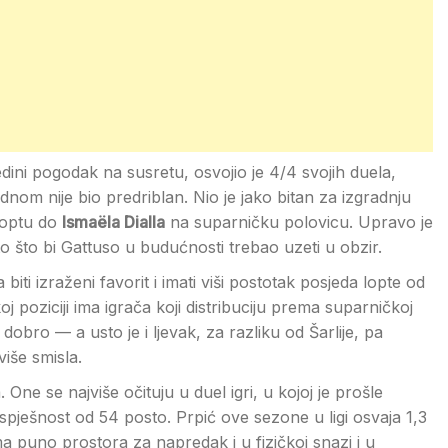
dini pogodak na susretu, osvojio je 4/4 svojih duela,
dnom nije bio predriblan. Nio je jako bitan za izgradnju
 loptu do
Ismaëla Dialla
na suparničku polovicu. Upravo je
to što bi Gattuso u budućnosti trebao uzeti u obzir.
iti izraženi favorit i imati viši postotak posjeda lopte od
j poziciji ima igrača koji distribuciju prema suparničkoj
 dobro — a usto je i ljevak, za razliku od Šarlije, pa
više smisla.
One se najviše očituju u duel igri, u kojoj je prošle
spješnost od 54 posto. Prpić ove sezone u ligi osvaja 1,3
ma puno prostora za napredak i u fizičkoj snazi i u