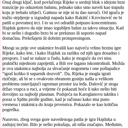
Onaj drugi ključ, kod povlačenja Rijeke u srednji blok s idejom brze
tranzicije po oduzetom balunu, jednako tako smo naveli kao trapulu
koju je trebalo izbjeći. Gattuso se nije ni tu dao navući. Od igrača je
tražio strpljenje u izgradnji napada kako Rakitić i Krovinović ne bi
patili u povratnoj trci. I to su svi odradili potpuno koncentrirano.
Hajduk gotovo da nije imao izgubljen balun za takvu situaciju. Kad
bi se nešto i dogodio brzo bi se prekinuo ili usporio napad
domaćina. Prekršajem ili dobrim protupresingom.
Mnogi su prije ove utakmice hvalili kao najveću vrlinu brzinu igre
Rijeke, kako lete, i kako Hajduk za razliku od njih igra dosadno i
presporo. I sad se nalaze u čudu, kako je moguće da ovi nisu
praktički nijednom zaprijetili, a Bili sve lagano iskontrolirali. Možda
je ova utakmica najbolja za shvaćanje nogometa i one poštapalice
“igraš koliko ti suparnik dozvoli”. Da, Rijeka je mogla igrati
rizičnije, ali bi se s ovakvom obranom gostiju našla u velikom
problemu ostavljajući ogroman prostor iza leđa. Đalović je stoga
držao vrapca u ruci, a vrijeme će pokazati hoće li tako nešto biti
dovoljno za najbolji plasman. Podsjeća na Karoglanovu taktiku i
poraz u Splitu prošle godine, kad je računao kako ima puno
vremena i utakmica do kraja prvenstva. Pokazalo se kao kritična
pogreška.
Naravno, zbog svega gore navedenoga patila je igra Hajduka u
zadnjoj trećini. Bilo je nešto pokušaja, ali ništa značajno. Međutim,