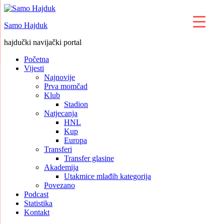
Skip
to
Samo Hajduk
content
hajdučki navijački portal
Početna
Vijesti
Najnovije
Prva momčad
Klub
Stadion
Natjecanja
HNL
Kup
Europa
Transferi
Transfer glasine
Akademija
Utakmice mlađih kategorija
Povezano
Podcast
Statistika
Kontakt