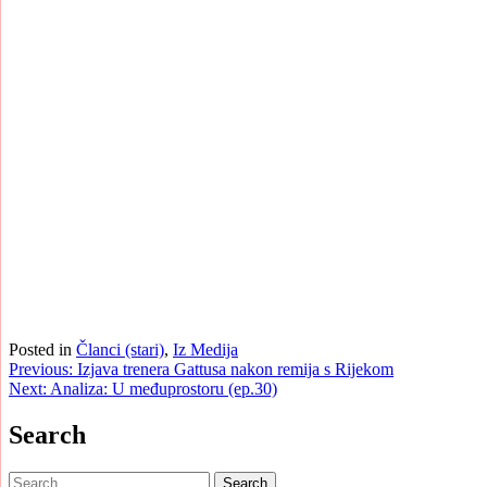
Posted in
Članci (stari)
,
Iz Medija
Post
Previous:
Izjava trenera Gattusa nakon remija s Rijekom
Next:
Analiza: U međuprostoru (ep.30)
navigation
Search
Search