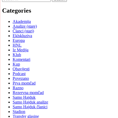
for:
Categories
Akademija
Analize (stare)
Članci (stari)
Eklskluziva
Europa
HNL
Iz Medija
Klub
Komentari
Kup
Obavijesti
Podcast
Povezano
Prva momčad
Razno
Rezervna momčad
Samo Hajduk
Samo Hajduk analize
Samo Hajduk članici
Stadion
Transfer glasine