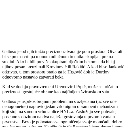
Gattuso je od njih tražio precizno zatvaranje polu prostora. Otvarali
bi se prema crti pa u onom odlučnom trenutku skupljali prema
sredini. Ako bi bili previše okupirani riječkim bekom tada bi taj
njihov posao preuzimali Krovinović ili Rakitić. A kad bi se Janković
otkrivao, u tom prostoru pratio ga je Hrgović dok je Durdov
odgovorno nastavio zatvarati beka.
Kad se dodaju pravovremeni Uremović i Prpić, može se pričati o
preciznosti gostujuće obrane kao najfinijem švicarskom satu.
Gattuso je usprkos brojnim problemima s ozljedama (uz sve one
nenogometne) napravio jedan vrlo uigran obrambeni mehanizam
koji stoji na samom vrhu tablice HNL-a. Zaslužuju sve pohvale,
posebno s obzirom na dva najteža gostovanja u prvom kvartalu
prvenstva. Brzo je pohvatao sva ograničenja svoje momčadi, dobro
zna što mogu, a što ne. Naučio ih je tih 5 metara lijevo-desno i gore-