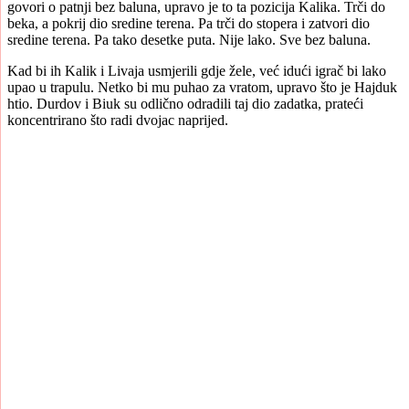
govori o patnji bez baluna, upravo je to ta pozicija Kalika. Trči do
beka, a pokrij dio sredine terena. Pa trči do stopera i zatvori dio
sredine terena. Pa tako desetke puta. Nije lako. Sve bez baluna.
Kad bi ih Kalik i Livaja usmjerili gdje žele, već idući igrač bi lako
upao u trapulu. Netko bi mu puhao za vratom, upravo što je Hajduk
htio. Durdov i Biuk su odlično odradili taj dio zadatka, prateći
koncentrirano što radi dvojac naprijed.