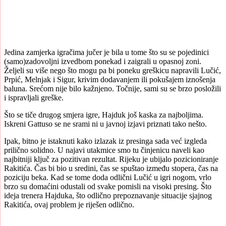
Jedina zamjerka igračima jučer je bila u tome što su se pojedinici
(samo)zadovoljni izvedbom ponekad i zaigrali u opasnoj zoni.
Željeli su više nego što mogu pa bi poneku greškicu napravili Lučić,
Prpić, Melnjak i Sigur, krivim dodavanjem ili pokušajem iznošenja
baluna. Srećom nije bilo kažnjeno. Točnije, sami su se brzo posložili
i ispravljali greške.
Što se tiče drugog smjera igre, Hajduk još kaska za najboljima.
Iskreni Gattuso se ne srami ni u javnoj izjavi priznati tako nešto.
Ipak, bitno je istaknuti kako izlazak iz presinga sada već izgleda
prilično solidno. U najavi utakmice smo tu činjenicu naveli kao
najbitniji ključ za pozitivan rezultat. Rijeku je ubijalo pozicioniranje
Rakitića. Čas bi bio u sredini, čas se spuštao između stopera, čas na
poziciju beka. Kad se tome doda odlični Lučić u igri nogom, vrlo
brzo su domaćini odustali od svake pomisli na visoki presing. Što
ideja trenera Hajduka, što odlično prepoznavanje situacije sjajnog
Rakitića, ovaj problem je riješen odlično.