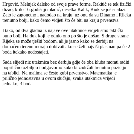
Hrgović, Melnjak daleko od svoje prave forme, Rakitić se tek fizički
dizao, krilo 16-godišnji mladić, desetka Kalik, Biuk se još snalazi.
Zato je zagonetno i nadodao na kraju, uz onu da su Dinamo i Rijeka
trenutno bolji, kako ćemo vidjeti što će biti na kraju prvenstva.
I tako, od dva gladna iz najave ove utakmice vidjeli smo taktički
puno bolji Hajduk koji je odnio ono po što je došao. S druge strane
Rijeka se može tješiti bodom, ali je jasno kako se derbiji na
domaćem terenu moraju dobivati ako se želi najviši plasman pa će 2
boda itekako nedostajati.
Sada slijedi niz utakmica bez derbija gdje će oba kluba morati raditi
poprilično ozbiljno i odgovorno kako bi zadržali trenutnu poziciju
na tablici. Na malima se često gubi prvenstvo. Matematika je
prilično jednostavna u ovom slučaju, svaka utakmica vrijedi
jednako, 3 boda.