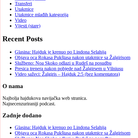
Transferi
Utakmice
Utakmice mlađih kategorija
Video
Vijesti (stare)
Recent Posts
Glasina: Hajduk je krenuo po Lindona Selahija
Objava oca Rokasa Pukštasa nakon utakmice sa Žalgirisom
Službeno: Noa Skoko odlazi u Rudeš na posudbu
Presica trenera nakon pobjede nad Žalgirsem u Vilniusu
Video sažeci: Žalgiris – Hajduk 2:5 (bez komentatora)
O nama
Najbolja hajdukova navijačka web stranica.
Najnecenzuriraniji podcast.
Zadnje dodano
Glasina: Hajduk je krenuo po Lindona Selahija
Objava oca Rokasa Pukštasa nakon utakmice sa Žalgirisom