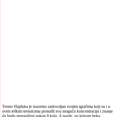
Trener Hajduka je izuzetno zadovoljan svojim igračima koji su i u
ovim teškim trenutcima pronašli svu moguću koncentraciju i znanje
da budu neporaženi nakon 8 kola. A pazite, na krivom beku