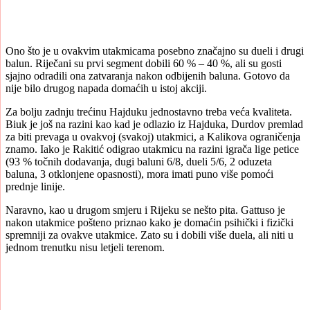
Ono što je u ovakvim utakmicama posebno značajno su dueli i drugi
balun. Riječani su prvi segment dobili 60 % – 40 %, ali su gosti
sjajno odradili ona zatvaranja nakon odbijenih baluna. Gotovo da
nije bilo drugog napada domaćih u istoj akciji.
Za bolju zadnju trećinu Hajduku jednostavno treba veća kvaliteta.
Biuk je još na razini kao kad je odlazio iz Hajduka, Durdov premlad
za biti prevaga u ovakvoj (svakoj) utakmici, a Kalikova ograničenja
znamo. Iako je Rakitić odigrao utakmicu na razini igrača lige petice
(93 % točnih dodavanja, dugi baluni 6/8, dueli 5/6, 2 oduzeta
baluna, 3 otklonjene opasnosti), mora imati puno više pomoći
prednje linije.
Naravno, kao u drugom smjeru i Rijeku se nešto pita. Gattuso je
nakon utakmice pošteno priznao kako je domaćin psihički i fizički
spremniji za ovakve utakmice. Zato su i dobili više duela, ali niti u
jednom trenutku nisu letjeli terenom.