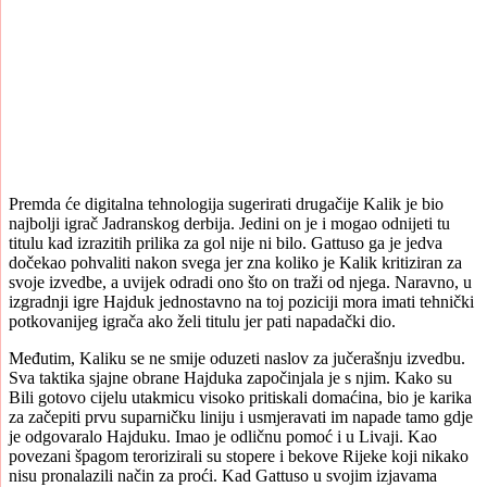
Premda će digitalna tehnologija sugerirati drugačije Kalik je bio
najbolji igrač Jadranskog derbija. Jedini on je i mogao odnijeti tu
titulu kad izrazitih prilika za gol nije ni bilo. Gattuso ga je jedva
dočekao pohvaliti nakon svega jer zna koliko je Kalik kritiziran za
svoje izvedbe, a uvijek odradi ono što on traži od njega. Naravno, u
izgradnji igre Hajduk jednostavno na toj poziciji mora imati tehnički
potkovanijeg igrača ako želi titulu jer pati napadački dio.
Međutim, Kaliku se ne smije oduzeti naslov za jučerašnju izvedbu.
Sva taktika sjajne obrane Hajduka započinjala je s njim. Kako su
Bili gotovo cijelu utakmicu visoko pritiskali domaćina, bio je karika
za začepiti prvu suparničku liniju i usmjeravati im napade tamo gdje
je odgovaralo Hajduku. Imao je odličnu pomoć i u Livaji. Kao
povezani špagom terorizirali su stopere i bekove Rijeke koji nikako
nisu pronalazili način za proći. Kad Gattuso u svojim izjavama