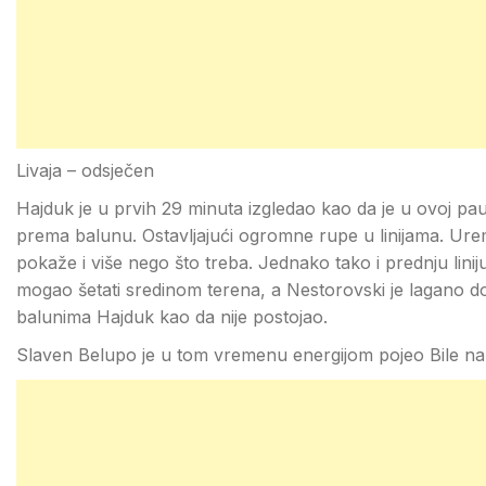
Livaja – odsječen
Hajduk je u prvih 29 minuta izgledao kao da je u ovoj pa
prema balunu. Ostavljajući ogromne rupe u linijama. Ure
pokaže i više nego što treba. Jednako tako i prednju linij
mogao šetati sredinom terena, a Nestorovski je lagano do
balunima Hajduk kao da nije postojao.
Slaven Belupo je u tom vremenu energijom pojeo Bile na 