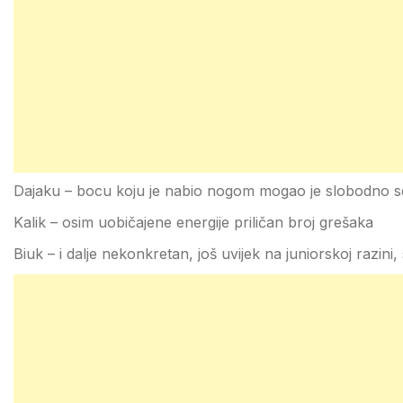
Dajaku – bocu koju je nabio nogom mogao je slobodno sebi 
Kalik – osim uobičajene energije priličan broj grešaka
Biuk – i dalje nekonkretan, još uvijek na juniorskoj razini,