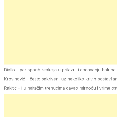
Diallo – par sporih reakcija u prilazu i dodavanju baluna
Krovinović – često sakriven, uz nekoliko krivih postavljan
Rakitić – i u najtežim trenucima davao mirnoću i vrime o