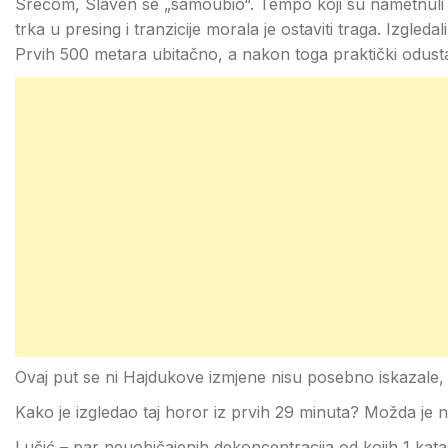
Srećom, Slaven se „samoubio“. Tempo koji su nametnuli ni
trka u presing i tranzicije morala je ostaviti traga. Izgleda
Prvih 500 metara ubitačno, a nakon toga praktički odustaj
Ovaj put se ni Hajdukove izmjene nisu posebno iskazale, al
Kako je izgledao taj horor iz prvih 29 minuta? Možda je na
Lučić – par neuobičajenih dekoncentracija od kojih 1 kata