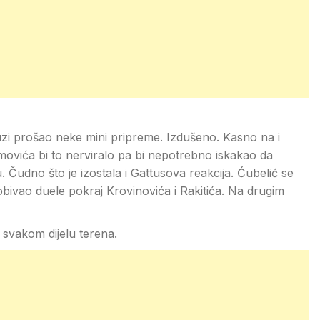
uzi prošao neke mini pripreme. Izdušeno. Kasno na i
movića bi to nerviralo pa bi nepotrebno iskakao da
u. Čudno što je izostala i Gattusova reakcija. Ćubelić se
bivao duele pokraj Krovinovića i Rakitića. Na drugim
svakom dijelu terena.