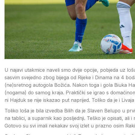
U najavi utakmice naveli smo dvije opcije, pobjeda uz lošu i
sasvim svejedno zbog bijega od Rijeke i Dinama na 4 bod
(ne)sretnog autogola Božića. Nakon toga i gola Biuka Ha
(nogama) do samog kraja. Praktički se igrao s domaćinom
ni Hajduk se nije iskazao put naprijed. Toliko da je i Liv
Toliko loša je bila izvedba Bilih da je Slaven Belupo u 
na tablici, a suparnik kao posljednji. Teško je opisati, ali
Gotovo su svi imali nekakav svoj izlet u prazno osim Rakit