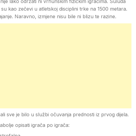
je lako održati ni vrhunskim fizičkim igračima. Suluda
li su kao zečevi u atletskoj disciplini trke na 1500 metara.
anje. Naravno, izmjene nisu bile ni blizu te razine.
i sve je bilo u službi očuvanja prednosti iz prvog dijela.
bolje opisati igrača po igrača:
strofalna