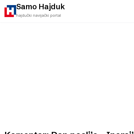
Skip
Samo Hajduk
to
hajdučki navijački portal
content