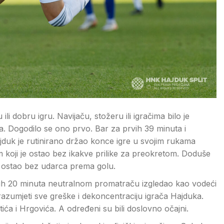
li dobru igru. Navijaču, stožeru ili igračima bilo je
a. Dogodilo se ono prvo. Bar za prvih 39 minuta i
jduk je rutinirano držao konce igre u svojim rukama
 koji je ostao bez ikakve prilike za preokretom. Doduše
aja ostao bez udarca prema golu.
prvih 20 minuta neutralnom promatraču izgledao kao vodeći
 i razumjeti sve greške i dekoncentraciju igrača Hajduka.
ića i Hrgovića. A određeni su bili doslovno očajni.