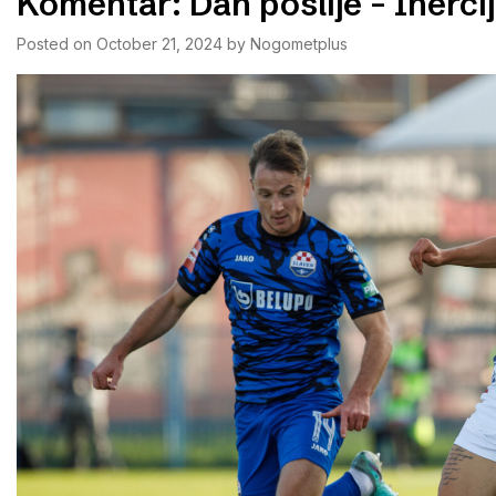
Komentar: Dan poslije – Inerci
Posted on
October 21, 2024
by
Nogometplus