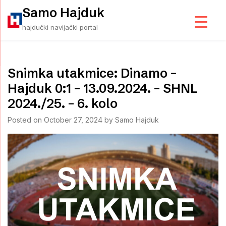
Skip
Samo Hajduk
to
hajdučki navijački portal
content
Snimka utakmice: Dinamo –
Hajduk 0:1 – 13.09.2024. – SHNL
2024./25. – 6. kolo
Posted on
October 27, 2024
by
Samo Hajduk