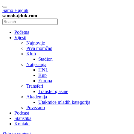
Samo Hajduk
samohajduk.com
Početna
Vijesti
Najnovije
Prva momčad
Klub
Stadion
Natjecanja
HNL
Kup
Europa
Transferi
Transfer glasine
Akademija
Utakmice mlađih kategorija
Povezano
Podcast
Statistika
Kontakt
Skip to content