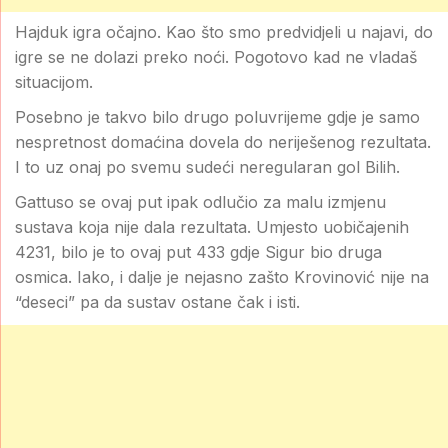
Hajduk igra očajno. Kao što smo predvidjeli u najavi, do
igre se ne dolazi preko noći. Pogotovo kad ne vladaš
situacijom.
Posebno je takvo bilo drugo poluvrijeme gdje je samo
nespretnost domaćina dovela do neriješenog rezultata.
I to uz onaj po svemu sudeći neregularan gol Bilih.
Gattuso se ovaj put ipak odlučio za malu izmjenu
sustava koja nije dala rezultata. Umjesto uobičajenih
4231, bilo je to ovaj put 433 gdje Sigur bio druga
osmica. Iako, i dalje je nejasno zašto Krovinović nije na
“deseci” pa da sustav ostane čak i isti.