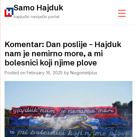
Skip
Samo Hajduk
to
hajdučki navijački portal
content
Komentar: Dan poslije – Hajduk
nam je nemirno more, a mi
bolesnici koji njime plove
Posted on
February 16, 2025
by
Nogometplus