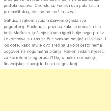
podjela bodova. Ono što su Fućak i dva puta Lisica
promašili drugačije se ne može nazvati.
Gattuso svakom svojom izjavom izgleda sve
pogubljeniji. Pošteno je priznao kako je domaćin bio
bolji. Međutim, tješenje da smo igrali bolje nego protiv
Lokomotive je užas za čuti svakom navijaču Hajduka. I
još gore, kako mu je ovo sredina u kojoj često nema
odgovor na nogometna pitanja. Nakon sedam mjeseci
za kormilom bilog broda?! Da, u nekoj normalnijoj
financijskoj situaciji to bi bio njegov kraj.