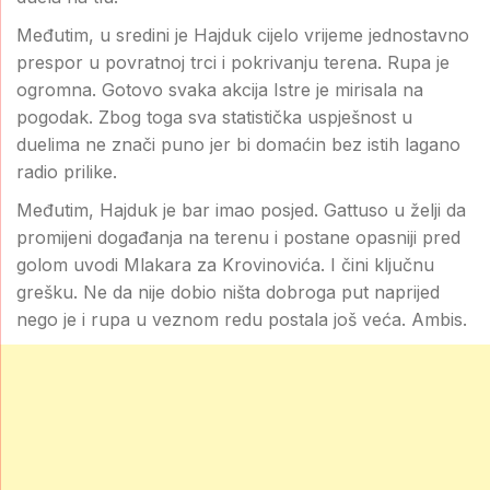
Međutim, u sredini je Hajduk cijelo vrijeme jednostavno
prespor u povratnoj trci i pokrivanju terena. Rupa je
ogromna. Gotovo svaka akcija Istre je mirisala na
pogodak. Zbog toga sva statistička uspješnost u
duelima ne znači puno jer bi domaćin bez istih lagano
radio prilike.
Međutim, Hajduk je bar imao posjed. Gattuso u želji da
promijeni događanja na terenu i postane opasniji pred
golom uvodi Mlakara za Krovinovića. I čini ključnu
grešku. Ne da nije dobio ništa dobroga put naprijed
nego je i rupa u veznom redu postala još veća. Ambis.