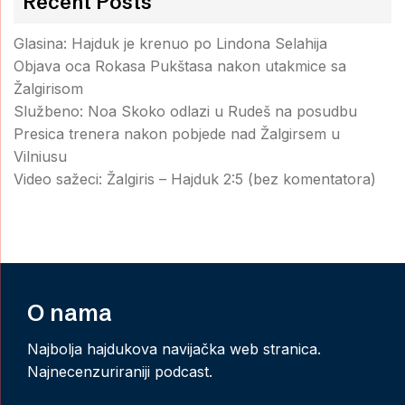
Recent Posts
Glasina: Hajduk je krenuo po Lindona Selahija
Objava oca Rokasa Pukštasa nakon utakmice sa
Žalgirisom
Službeno: Noa Skoko odlazi u Rudeš na posudbu
Presica trenera nakon pobjede nad Žalgirsem u
Vilniusu
Video sažeci: Žalgiris – Hajduk 2:5 (bez komentatora)
O nama
Najbolja hajdukova navijačka web stranica.
Najnecenzuriraniji podcast.