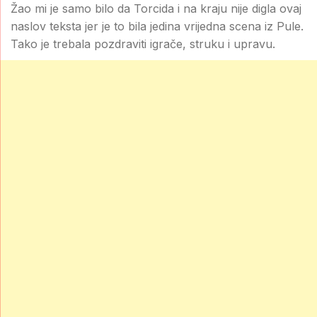
Žao mi je samo bilo da Torcida i na kraju nije digla ovaj
naslov teksta jer je to bila jedina vrijedna scena iz Pule.
Tako je trebala pozdraviti igrače, struku i upravu.