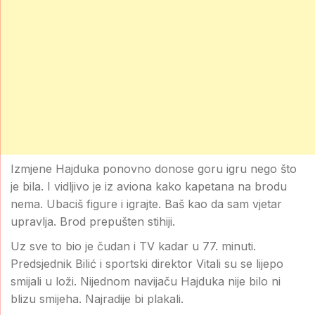
Izmjene Hajduka ponovno donose goru igru nego što
je bila. I vidljivo je iz aviona kako kapetana na brodu
nema. Ubaciš figure i igrajte. Baš kao da sam vjetar
upravlja. Brod prepušten stihiji.
Uz sve to bio je čudan i TV kadar u 77. minuti.
Predsjednik Bilić i sportski direktor Vitali su se lijepo
smijali u loži. Nijednom navijaču Hajduka nije bilo ni
blizu smijeha. Najradije bi plakali.