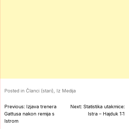
Posted in
Članci (stari)
,
Iz Medija
Post
Previous:
Izjava trenera
Next:
Statistika utakmice:
navigation
Gattusa nakon remija s
Istra – Hajduk 1:1
Istrom