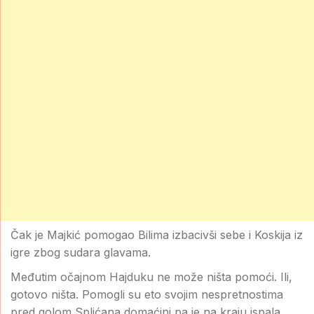
Čak je Majkić pomogao Bilima izbacivši sebe i Koskija iz
igre zbog sudara glavama.
Međutim očajnom Hajduku ne može ništa pomoći. Ili,
gotovo ništa. Pomogli su eto svojim nespretnostima
pred golom Splićana domaćini pa je na kraju ispala