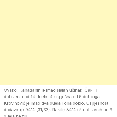
Ovako, Kanađanin je imao sjajan učinak. Čak 11
dobivenih od 14 duela, 4 uspješna od 5 driblinga.
Krovinović je imao dva duela i oba dobio. Uspješnost
dodavanja 94% (31/33). Rakitić 84% i 5 dobivenih od 9
duela na tlu.