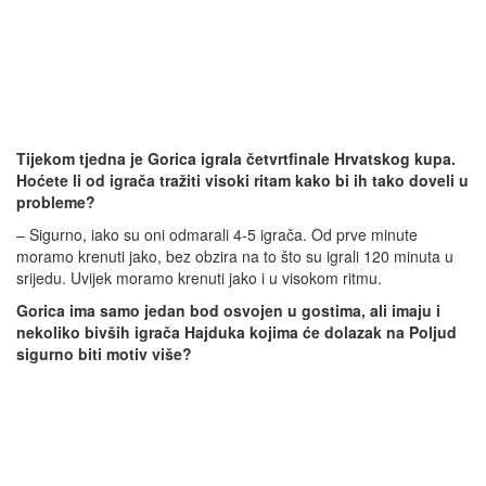
Tijekom tjedna je Gorica igrala četvrtfinale Hrvatskog kupa.
Hoćete li od igrača tražiti visoki ritam kako bi ih tako doveli u
probleme?
– Sigurno, iako su oni odmarali 4-5 igrača. Od prve minute
moramo krenuti jako, bez obzira na to što su igrali 120 minuta u
srijedu. Uvijek moramo krenuti jako i u visokom ritmu.
Gorica ima samo jedan bod osvojen u gostima, ali imaju i
nekoliko bivših igrača Hajduka kojima će dolazak na Poljud
sigurno biti motiv više?