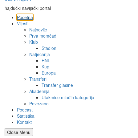
hajdučki navijački portal
Početna
Vijesti
Najnovije
Prva momčad
Klub
Stadion
Natjecanja
HNL
Kup
Europa
Transferi
Transfer glasine
Akademija
Utakmice mlađih kategorija
Povezano
Podcast
Statistika
Kontakt
Close Menu