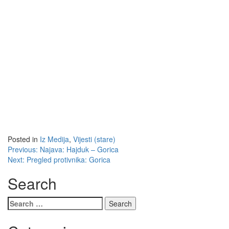
Posted in
Iz Medija
,
Vijesti (stare)
Post
Previous:
Najava: Hajduk – Gorica
Next:
Pregled protivnika: Gorica
navigation
Search
Search
for: