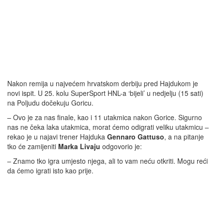
Nakon remija u najvećem hrvatskom derbiju pred Hajdukom je
novi ispit. U 25. kolu SuperSport HNL-a ‘bijeli’ u nedjelju (15 sati)
na Poljudu dočekuju Goricu.
– Ovo je za nas finale, kao i 11 utakmica nakon Gorice. Sigurno
nas ne čeka laka utakmica, morat ćemo odigrati veliku utakmicu –
rekao je u najavi trener Hajduka
Gennaro Gattuso
, a na pitanje
tko će zamijeniti
Marka Livaju
odgovorio je:
– Znamo tko igra umjesto njega, ali to vam neću otkriti. Mogu reći
da ćemo igrati isto kao prije.