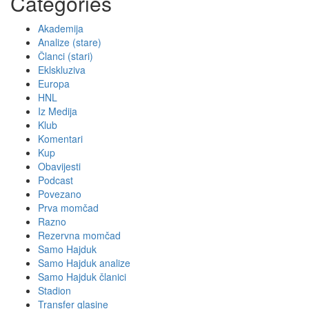
Categories
Akademija
Analize (stare)
Članci (stari)
Eklskluziva
Europa
HNL
Iz Medija
Klub
Komentari
Kup
Obavijesti
Podcast
Povezano
Prva momčad
Razno
Rezervna momčad
Samo Hajduk
Samo Hajduk analize
Samo Hajduk članici
Stadion
Transfer glasine