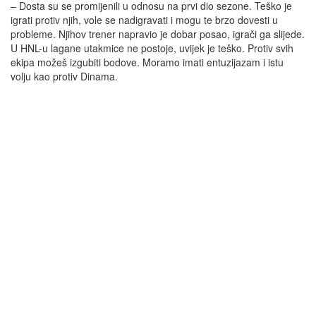
– Dosta su se promijenili u odnosu na prvi dio sezone. Teško je
igrati protiv njih, vole se nadigravati i mogu te brzo dovesti u
probleme. Njihov trener napravio je dobar posao, igrači ga slijede.
U HNL-u lagane utakmice ne postoje, uvijek je teško. Protiv svih
ekipa možeš izgubiti bodove. Moramo imati entuzijazam i istu
volju kao protiv Dinama.