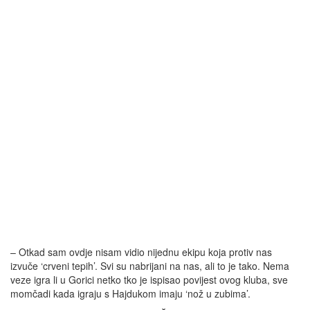
– Otkad sam ovdje nisam vidio nijednu ekipu koja protiv nas
izvuče ‘crveni tepih’. Svi su nabrijani na nas, ali to je tako. Nema
veze igra li u Gorici netko tko je ispisao povijest ovog kluba, sve
momčadi kada igraju s Hajdukom imaju ‘nož u zubima’.