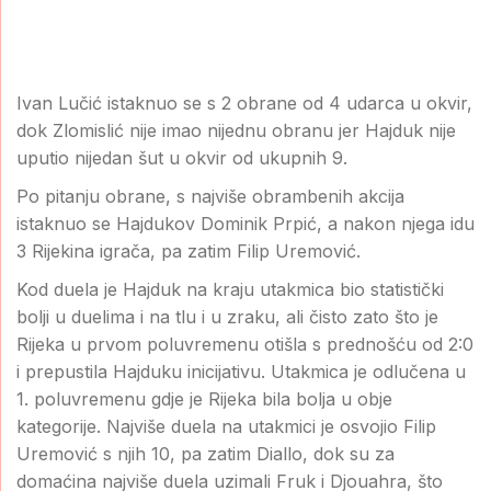
Ivan Lučić istaknuo se s 2 obrane od 4 udarca u okvir,
dok Zlomislić nije imao nijednu obranu jer Hajduk nije
uputio nijedan šut u okvir od ukupnih 9.
Po pitanju obrane, s najviše obrambenih akcija
istaknuo se Hajdukov Dominik Prpić, a nakon njega idu
3 Rijekina igrača, pa zatim Filip Uremović.
Kod duela je Hajduk na kraju utakmica bio statistički
bolji u duelima i na tlu i u zraku, ali čisto zato što je
Rijeka u prvom poluvremenu otišla s prednošću od 2:0
i prepustila Hajduku inicijativu. Utakmica je odlučena u
1. poluvremenu gdje je Rijeka bila bolja u obje
kategorije. Najviše duela na utakmici je osvojio Filip
Uremović s njih 10, pa zatim Diallo, dok su za
domaćina najviše duela uzimali Fruk i Djouahra, što