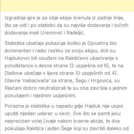
Izgradnja igre je za obje ekipe krenula iz zadnje linije,
što se vidi i po statistici da su najviše dodavanja i točnih
dodavanja imali Uremović i Radeljić.
Statistika ubačaja pokazuje koliko je Djouahra bio
dominantan i radio razliku za svoju ekipu, dok su
Hajdukovci bili osuđeni na Rakitićevo ubacivanje s
poludistance s desne strane (2 uspješna od 6), te na
Diallove ubačaje s lijeve strane (0 uspješnih od 4).
Glavne ‘nabacivače’ sa strane, Šegu i Hrgovića, su
Riječani dobro neutralizirali te su oba završila s jednim
pokušajem i nijednim uspješnim.
Porazna je statistika u napadu gdje Hajduk nije uspio
uputiti nijedan udarac u okvir. Sve što se pamti jesu
neprecizan volej Livaje nakon krasne akcije, te dva
pokušaja Rakitića i jedan Šege koji su završili daleko od