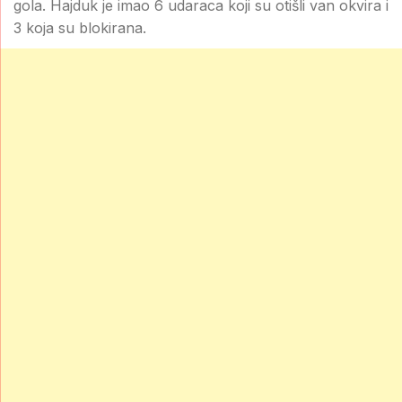
gola. Hajduk je imao 6 udaraca koji su otišli van okvira i
3 koja su blokirana.