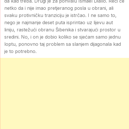
da kad treba. Drugi je za pohvalu Ismael Diallo. Reći će
netko da i nije imao pretjeranog posla u obrani, ali
svaku protivničku tranziciju je istrčao. I ne samo to,
nego je najmanje deset puta isprintao uz lijevu aut
liniju, rastežući obranu Šibenika i stvarajući prostor u
sredini. No, i on je dobio koliko se sjećam samo jednu
loptu, ponovno taj problem sa slanjem dijagonala kad
je to potrebno.