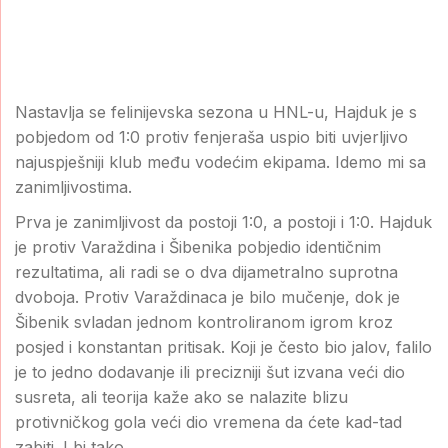
Nastavlja se felinijevska sezona u HNL-u, Hajduk je s
pobjedom od 1:0 protiv fenjeraša uspio biti uvjerljivo
najuspješniji klub među vodećim ekipama. Idemo mi sa
zanimljivostima.
Prva je zanimljivost da postoji 1:0, a postoji i 1:0. Hajduk
je protiv Varaždina i Šibenika pobjedio identičnim
rezultatima, ali radi se o dva dijametralno suprotna
dvoboja. Protiv Varaždinaca je bilo mučenje, dok je
Šibenik svladan jednom kontroliranom igrom kroz
posjed i konstantan pritisak. Koji je često bio jalov, falilo
je to jedno dodavanje ili precizniji šut izvana veći dio
susreta, ali teorija kaže ako se nalazite blizu
protivničkog gola veći dio vremena da ćete kad-tad
zabiti. I bi tako.