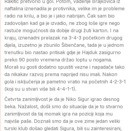
Rakitić pretvorio u gol. Potom, vađenje Brajkovića iz
naftalina iznenadila je protivnika, velike im je probleme
radio na krilu, a bio je i jako nabrijan. Čak sam bio
zadovoljan kad ga je izvadio, ne zbog loše igre nego
rastuće mogućnosti da dobije drugi žuti karton. I na
kraju, iznenadni prelazak na 3-4-3 početkom drugog
dijela, izuzetno je zbunilo Šibenčane, tada je u jednom
trenutku bio nastao pritisak gdje je Hajduk zasigurno
preko 90 posto vremena držao loptu u nogama.
Morali su gosti dodatno spustiti vezne i napadače tako
da nikakav razvoj prema naprijed nisu imali. Nakon
gola i isključenja je pametno vratio na početnih 4-2-3-1
(koji su u stvari više bili 4-4-1-1).
Četvrta zanimljivost je da je Niko Sigur igrao desnog
beka. Nažalost, došli smo do situacije da je to stvarno
zanimljivost da taj momak igra na poziciji koja mu
najviše paše. Doznali smo da je ove zime jedan veliki
turski klub došao gledati Sigura, bili su zainteresirani,