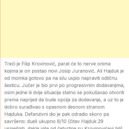
Treći je Filip Krovinović, parat će to nerve onima
kojima je on postao novi Josip Juranović. Ali Hajduk je
od momka gotovo pa na silu uspio napraviti odličnu
šesticu. Jučer je bio prvi po progresivnim dodavanjima,
osim jedne ili dvije situacije stalno se pokušavao otvoriti
prema naprijed da bude opcija za dodavanje, a uz to je
dobro surađivao s opasnom desnom stranom
Hajduka. Defanzivni dio je pak odradio skoro pa
savršeno: dueli ukupno 8/10 (čitav Hajduk 29
uspješnih, dakle više od četvrtine su Krovinovićevi bili),