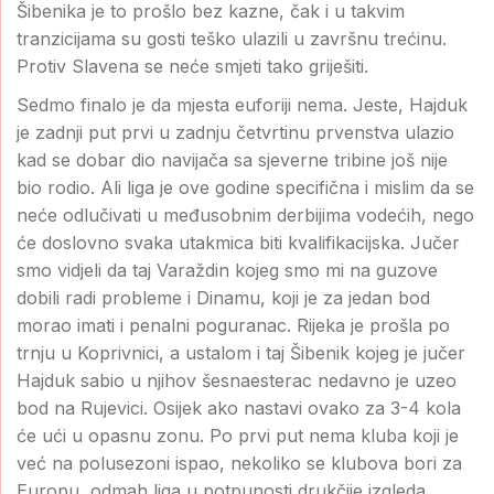
Šibenika je to prošlo bez kazne, čak i u takvim
tranzicijama su gosti teško ulazili u završnu trećinu.
Protiv Slavena se neće smjeti tako griješiti.
Sedmo finalo je da mjesta euforiji nema. Jeste, Hajduk
je zadnji put prvi u zadnju četvrtinu prvenstva ulazio
kad se dobar dio navijača sa sjeverne tribine još nije
bio rodio. Ali liga je ove godine specifična i mislim da se
neće odlučivati u međusobnim derbijima vodećih, nego
će doslovno svaka utakmica biti kvalifikacijska. Jučer
smo vidjeli da taj Varaždin kojeg smo mi na guzove
dobili radi probleme i Dinamu, koji je za jedan bod
morao imati i penalni poguranac. Rijeka je prošla po
trnju u Koprivnici, a ustalom i taj Šibenik kojeg je jučer
Hajduk sabio u njihov šesnaesterac nedavno je uzeo
bod na Rujevici. Osijek ako nastavi ovako za 3-4 kola
će ući u opasnu zonu. Po prvi put nema kluba koji je
već na polusezoni ispao, nekoliko se klubova bori za
Europu, odmah liga u potpunosti drukčije izgleda.