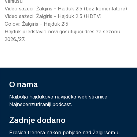
Vilniusu
Video sažeci: Žalgiris – Hajduk 2:5 (bez komentatora)
Video sažeci: Žalgiris – Hajduk 2:5 (HDTV)
Golovi: Žalgiris – Hajduk 2:5
Hajduk predstavio novi gosutujući dres za sezonu
2026./27.
O nama
Najbolja hajdukova navijačka web stranica.
Najnecenzuriraniji podcast.
Zadnje dodano
Presica trenera nakon pobjede nad Žalgirsem u