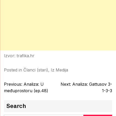
Izvor: trafika.hr
Posted in
Članci (stari)
,
Iz Medija
Post
Previous:
Analiza: U
Next:
Analiza: Gattusov 3-
navigation
međuprostoru (ep.48)
1-3-3
Search