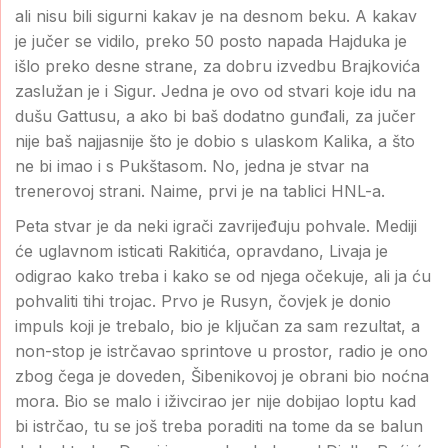
ali nisu bili sigurni kakav je na desnom beku. A kakav
je jučer se vidilo, preko 50 posto napada Hajduka je
išlo preko desne strane, za dobru izvedbu Brajkovića
zaslužan je i Sigur. Jedna je ovo od stvari koje idu na
dušu Gattusu, a ako bi baš dodatno gunđali, za jučer
nije baš najjasnije što je dobio s ulaskom Kalika, a što
ne bi imao i s Pukštasom. No, jedna je stvar na
trenerovoj strani. Naime, prvi je na tablici HNL-a.
Peta stvar je da neki igrači zavrijeđuju pohvale. Mediji
će uglavnom isticati Rakitića, opravdano, Livaja je
odigrao kako treba i kako se od njega očekuje, ali ja ću
pohvaliti tihi trojac. Prvo je Rusyn, čovjek je donio
impuls koji je trebalo, bio je ključan za sam rezultat, a
non-stop je istrčavao sprintove u prostor, radio je ono
zbog čega je doveden, Šibenikovoj je obrani bio noćna
mora. Bio se malo i iživcirao jer nije dobijao loptu kad
bi istrčao, tu se još treba poraditi na tome da se balun