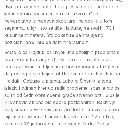
dvije presječene lopte i tri uspješna starta, od kojih je
jedan spasio opasnu kontru u razvoju. Ono
nevjerojatno je njegova skok igra, najbolji je u tom
segmentu u igri, što se tiče Hajduka, sa svojih 170 i
kusur centimetara. Što dokazuje da ima sjajno
pozicioniranje, nije da dominira visinom.
Šesto je da Hajduk još uvijek ima ozbiljnih problema s
branjenjem tranzicije. U nekoliko se navrata jučer
kontrapresingom htjelo ići u brzi reposjed, ali izgleda
da presing u bilo kojem obliku nije dobra stvar kad su
Hajduk i Gattuso u pitanju. Lako bi Šibenik iz toga
izlazio i odmah krenuo raditi probleme, spas je bio da
su tri od četiri obrambena igrača stvarno brzi, plus je
Krovinović obično bio dobro pozicioniran. Rakitić je
ovaj susret u više navrata išao dosta ofenzivno, a on
nije imao ubitačnu tranzicijsku trku niti s 27 godina,
kamoli s 37, jednostavno nije njegov forte. Protiv