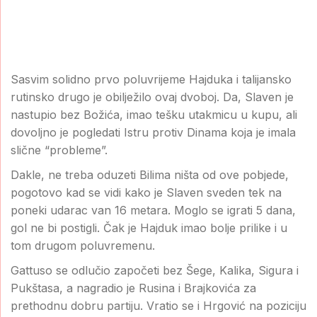
Sasvim solidno prvo poluvrijeme Hajduka i talijansko
rutinsko drugo je obilježilo ovaj dvoboj. Da, Slaven je
nastupio bez Božića, imao tešku utakmicu u kupu, ali
dovoljno je pogledati Istru protiv Dinama koja je imala
slične “probleme”.
Dakle, ne treba oduzeti Bilima ništa od ove pobjede,
pogotovo kad se vidi kako je Slaven sveden tek na
poneki udarac van 16 metara. Moglo se igrati 5 dana,
gol ne bi postigli. Čak je Hajduk imao bolje prilike i u
tom drugom poluvremenu.
Gattuso se odlučio započeti bez Šege, Kalika, Sigura i
Pukštasa, a nagradio je Rusina i Brajkovića za
prethodnu dobru partiju. Vratio se i Hrgović na poziciju