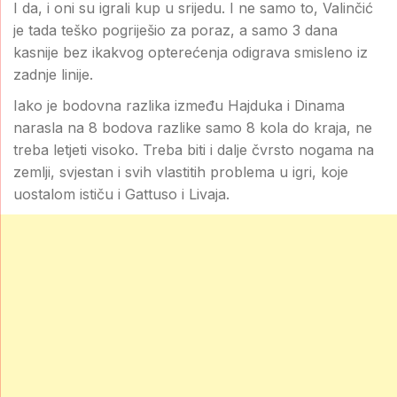
I da, i oni su igrali kup u srijedu. I ne samo to, Valinčić
je tada teško pogriješio za poraz, a samo 3 dana
kasnije bez ikakvog opterećenja odigrava smisleno iz
zadnje linije.
Iako je bodovna razlika između Hajduka i Dinama
narasla na 8 bodova razlike samo 8 kola do kraja, ne
treba letjeti visoko. Treba biti i dalje čvrsto nogama na
zemlji, svjestan i svih vlastitih problema u igri, koje
uostalom ističu i Gattuso i Livaja.