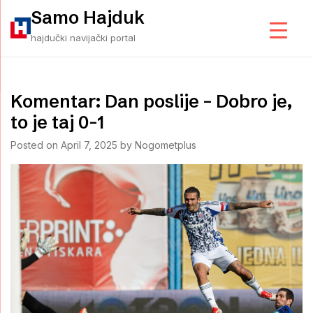
Skip
Samo Hajduk
to
hajdučki navijački portal
content
Komentar: Dan poslije – Dobro je,
to je taj 0-1
Posted on
April 7, 2025
by
Nogometplus