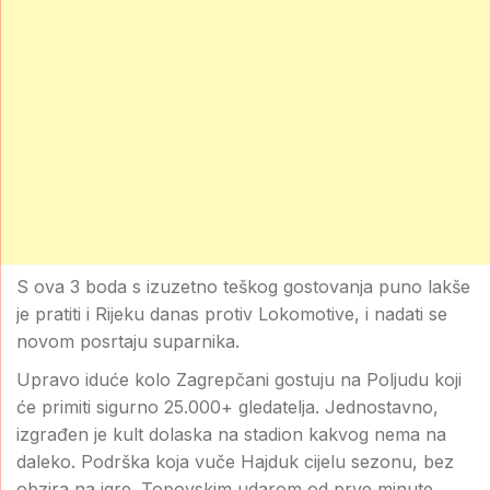
S ova 3 boda s izuzetno teškog gostovanja puno lakše
je pratiti i Rijeku danas protiv Lokomotive, i nadati se
novom posrtaju suparnika.
Upravo iduće kolo Zagrepčani gostuju na Poljudu koji
će primiti sigurno 25.000+ gledatelja. Jednostavno,
izgrađen je kult dolaska na stadion kakvog nema na
daleko. Podrška koja vuče Hajduk cijelu sezonu, bez
obzira na igre. Topovskim udarom od prve minute.