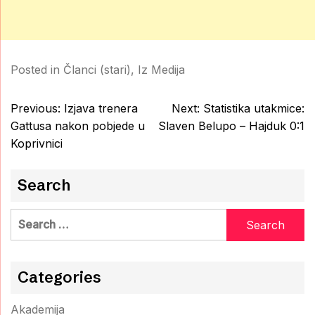
Posted in
Članci (stari)
,
Iz Medija
Post
Previous:
Izjava trenera
Next:
Statistika utakmice:
navigation
Gattusa nakon pobjede u
Slaven Belupo – Hajduk 0:1
Koprivnici
Search
Search
for:
Categories
Akademija