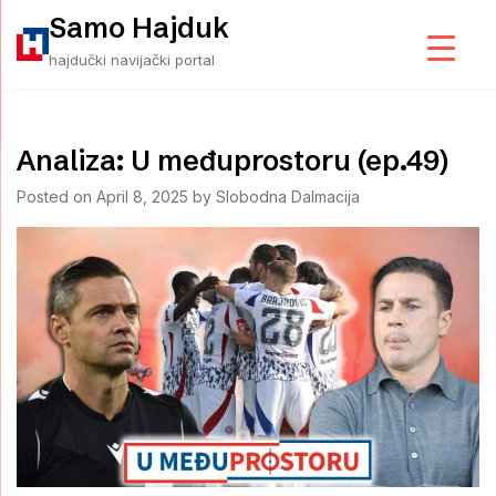
Skip
Samo Hajduk
to
hajdučki navijački portal
content
Analiza: U međuprostoru (ep.49)
Posted on
April 8, 2025
by
Slobodna Dalmacija