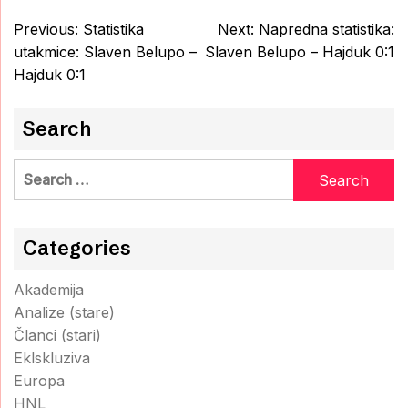
Post
Previous:
Statistika
Next:
Napredna statistika:
navigation
utakmice: Slaven Belupo –
Slaven Belupo – Hajduk 0:1
Hajduk 0:1
Search
Search
for:
Categories
Akademija
Analize (stare)
Članci (stari)
Eklskluziva
Europa
HNL