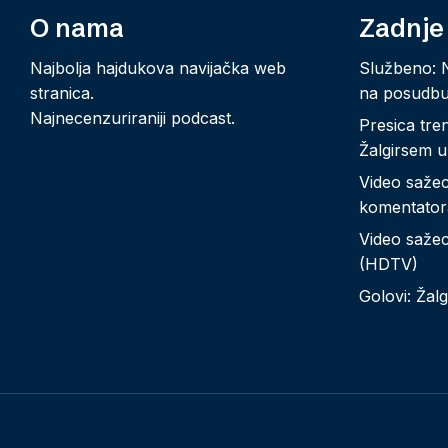
O nama
Zadnje
Najbolja hajdukova navijačka web
Službeno: 
stranica.
na posudb
Najnecenzuriraniji podcast.
Presica tre
Žalgirsem u
Video sažeci
komentator
Video sažeci
(HDTV)
Golovi: Žalg