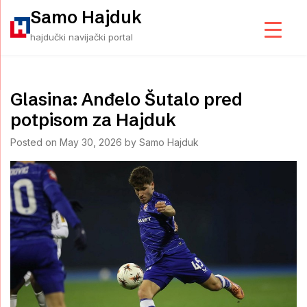
Skip
Samo Hajduk
to
hajdučki navijački portal
content
Glasina: Anđelo Šutalo pred
potpisom za Hajduk
Posted on
May 30, 2026
by
Samo Hajduk