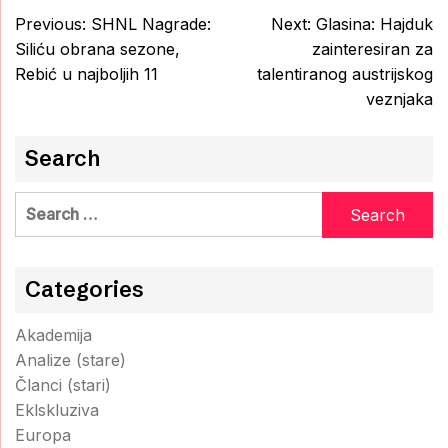
Post
Previous:
SHNL Nagrade:
Next:
Glasina: Hajduk
navigation
Siliću obrana sezone,
zainteresiran za
Rebić u najboljih 11
talentiranog austrijskog
veznjaka
Search
Search
for:
Categories
Akademija
Analize (stare)
Članci (stari)
Eklskluziva
Europa