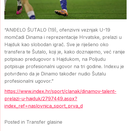
“ANĐELO ŠUTALO (19), ofenzivni veznjak U-19
momčadi Dinama i reprezentacije Hrvatske, prelazi u
Hajduk kao slobodan igrač. Sve je riješeno oko
transfera te Šutalo, koji je, kako doznajemo, već ranije
potpisao predugovor s Hajdukom, na Poljudu
potpisuje profesionalni ugovor na tri godine. Indexu je
potvrđeno da je Dinamo također nudio Šutalu
profesionalni ugovor.”
https://www.index.hr/sport/clanak/dinamov-talent-
prelazi-u-hajduk/2797449.aspx?
index_ref=naslovnica_sport_prva_d
Posted in
Transfer glasine