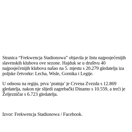
Stranica “Frekwencja Stadionowa” objavila je listu najposjećenijih
slavenskih klubova ove sezone. Hajduk se u društvu 40
najposjećenijih klubova našao na 5. mjestu s 20.279 gledatelja iza
poljske četvorke: Lecha, Wisle, Gornika i Legije.
U odnosu na regiju, prva ‘pratnja’ je Crvena Zvezda s 12.869
gledatelja, nakon nje slijedi zagrebački Dinamo s 10.559, a treći je
Željezničar s 6.723 gledatelja.
Izvor: Frekwencja Stadionowa / Facebook.