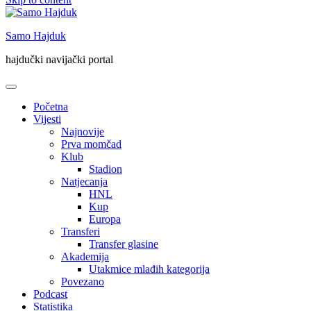
Samo Hajduk
hajdučki navijački portal
Početna
Vijesti
Najnovije
Prva momčad
Klub
Stadion
Natjecanja
HNL
Kup
Europa
Transferi
Transfer glasine
Akademija
Utakmice mlađih kategorija
Povezano
Podcast
Statistika