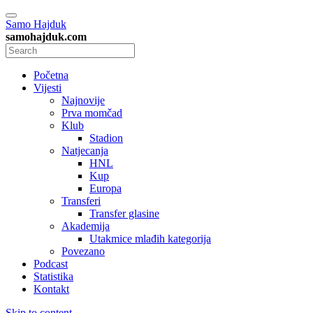
Samo Hajduk
samohajduk.com
Početna
Vijesti
Najnovije
Prva momčad
Klub
Stadion
Natjecanja
HNL
Kup
Europa
Transferi
Transfer glasine
Akademija
Utakmice mlađih kategorija
Povezano
Podcast
Statistika
Kontakt
Skip to content