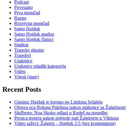
Podcast
Povezano
Prva momčad
Razno
Rezervna momčad
Samo Hajduk
Samo Hajduk analize
Samo Hajduk članici
Stadion
Transfer glasine
Transferi
Utakmice
Utakmice mlađih kategorija
Video
Vijesti (stare)
Recent Posts
Glasina: Hajduk je krenuo po Lindona Selahija
Objava oca Rokasa Pukštasa nakon utakmice sa Žalgirisom
Službeno: Noa Skoko odlazi u Rudeš na posudbu
Presica trenera nakon pobjede nad Žalgirsem u Vilniusu
Video sažeci: Žalgiris – Hajduk 2:5 (bez komentatora)