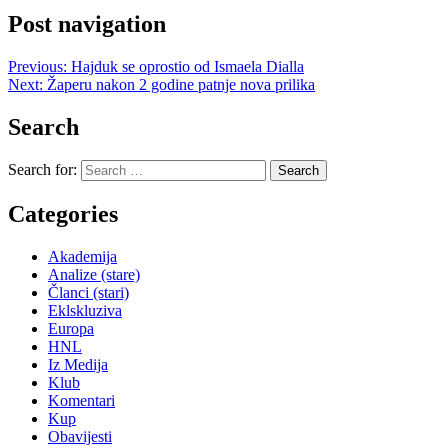
Post navigation
Previous:
Hajduk se oprostio od Ismaela Dialla
Next:
Žaperu nakon 2 godine patnje nova prilika
Search
Search for:
Categories
Akademija
Analize (stare)
Članci (stari)
Eklskluziva
Europa
HNL
Iz Medija
Klub
Komentari
Kup
Obavijesti