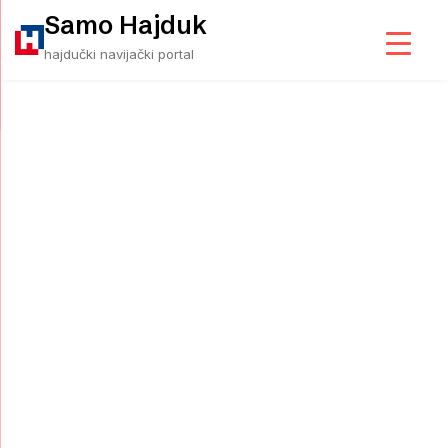
Skip
Samo Hajduk
to
hajdučki navijački portal
content