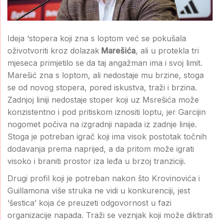
Ideja ‘stopera koji zna s loptom već se pokušala
oživotvoriti kroz dolazak
Marešića
, ali u protekla tri
mjeseca primjetilo se da taj angažman ima i svoj limit.
Marešić zna s loptom, ali nedostaje mu brzine, stoga
se od novog stopera, pored iskustva, traži i brzina.
Zadnjoj liniji nedostaje stoper koji uz Msrešića može
konzistentno i pod pritiskom iznositi loptu, jer Garcijin
nogomet počiva na izgradnji napada iz zadnje linije.
Stoga je potreban igrač koji ima visok postotak točnih
dodavanja prema naprijed, a da pritom može igrati
visoko i braniti prostor iza leđa u brzoj tranziciji.
Drugi profil koji je potreban nakon što Krovinovića i
Guillamona više struka ne vidi u konkurenciji, jest
‘šestica’ koja će preuzeti odgovornost u fazi
organizacije napada. Traži se veznjak koji može diktirati