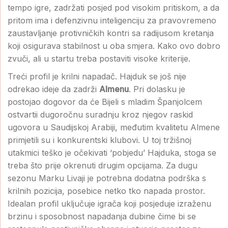
tempo igre, zadržati posjed pod visokim pritiskom, a da
pritom ima i defenzivnu inteligenciju za pravovremeno
zaustavljanje protivničkih kontri sa radijusom kretanja
koji osigurava stabilnost u oba smjera. Kako ovo dobro
zvuči, ali u startu treba postaviti visoke kriterije.
Treći profil je krilni napadač. Hajduk se još nije
odrekao ideje da zadrži
Almenu
. Pri dolasku je
postojao dogovor da će Bijeli s mladim Španjolcem
ostvartii dugoročnu suradnju kroz njegov raskid
ugovora u Saudijskoj Arabiji, međutim kvalitetu Almene
primjetili su i konkurentski klubovi. U toj tržišnoj
utakmici teško je očekivati ‘pobjedu’ Hajduka, stoga se
treba što prije okrenuti drugim opcijama. Za dugu
sezonu Marku Livaji je potrebna dodatna podrška s
krilnih pozicija, posebice netko tko napada prostor.
Idealan profil uključuje igrača koji posjeduje izraženu
brzinu i sposobnost napadanja dubine čime bi se