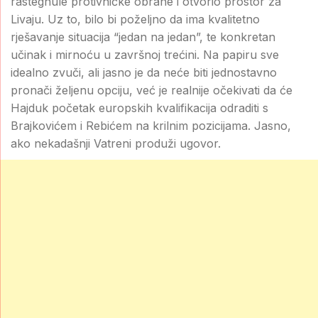
rastegnule protivničke obrane i otvorio prostor za
Livaju. Uz to, bilo bi poželjno da ima kvalitetno
rješavanje situacija “jedan na jedan”, te konkretan
učinak i mirnoću u završnoj trećini. Na papiru sve
idealno zvuči, ali jasno je da neće biti jednostavno
pronači željenu opciju, već je realnije očekivati da će
Hajduk početak europskih kvalifikacija odraditi s
Brajkovićem i Rebićem na krilnim pozicijama. Jasno,
ako nekadašnji Vatreni produži ugovor.