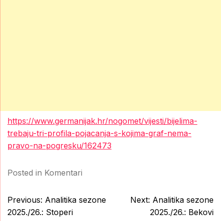
https://www.germanijak.hr/nogomet/vijesti/bijelima-
trebaju-tri-profila-pojacanja-s-kojima-graf-nema-
pravo-na-pogresku/162473
Posted in
Komentari
Post
Previous:
Analitika sezone
Next:
Analitika sezone
navigation
2025./26.: Stoperi
2025./26.: Bekovi