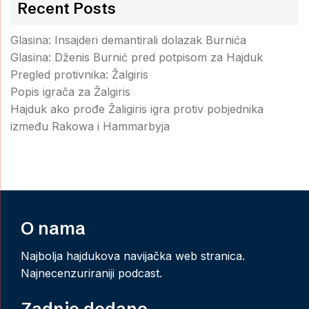
Recent Posts
Glasina: Insajderi demantirali dolazak Burnića
Glasina: Dženis Burnić pred potpisom za Hajduk
Pregled protivnika: Žalgiris
Popis igrača za Žalgiris
Hajduk ako prođe Žaligiris igra protiv pobjednika
između Rakowa i Hammarbyja
O nama
Najbolja hajdukova navijačka web stranica.
Najnecenzuriraniji podcast.