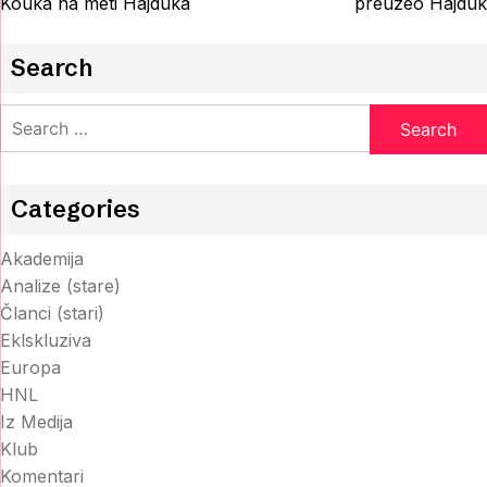
navigation
Kouka na meti Hajduka
preuzeo Hajduk
Search
Search
for:
Categories
Akademija
Analize (stare)
Članci (stari)
Eklskluziva
Europa
HNL
Iz Medija
Klub
Komentari