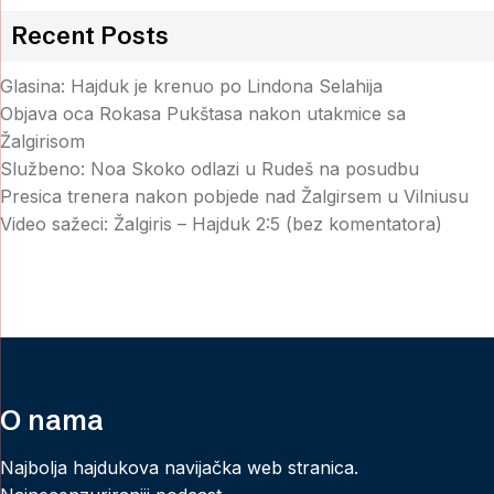
Recent Posts
Glasina: Hajduk je krenuo po Lindona Selahija
Objava oca Rokasa Pukštasa nakon utakmice sa
Žalgirisom
Službeno: Noa Skoko odlazi u Rudeš na posudbu
Presica trenera nakon pobjede nad Žalgirsem u Vilniusu
Video sažeci: Žalgiris – Hajduk 2:5 (bez komentatora)
O nama
Najbolja hajdukova navijačka web stranica.