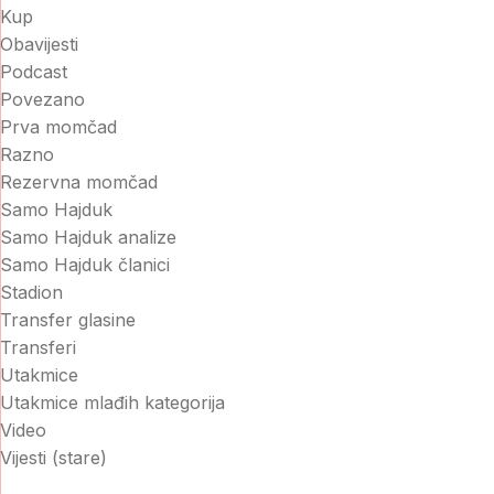
Kup
Obavijesti
Podcast
Povezano
Prva momčad
Razno
Rezervna momčad
Samo Hajduk
Samo Hajduk analize
Samo Hajduk članici
Stadion
Transfer glasine
Transferi
Utakmice
Utakmice mlađih kategorija
Video
Vijesti (stare)