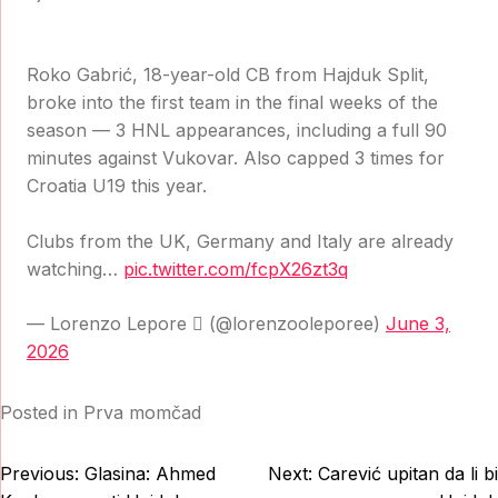
Roko Gabrić, 18-year-old CB from Hajduk Split,
broke into the first team in the final weeks of the
season — 3 HNL appearances, including a full 90
minutes against Vukovar. Also capped 3 times for
Croatia U19 this year.
Clubs from the UK, Germany and Italy are already
watching…
pic.twitter.com/fcpX26zt3q
— Lorenzo Lepore  (@lorenzooleporee)
June 3,
2026
Posted in
Prva momčad
Post
Previous:
Glasina: Ahmed
Next:
Carević upitan da li bi