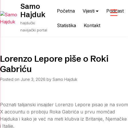
Skip
Samo
to
Početna
Vijesti
Podcast
Hajduk
content
hajdučki
Statistika
Kontakt
navijački portal
Lorenzo Lepore piše o Roki
Gabriću
Posted on
June 3, 2026
by
Samo Hajduk
Poznati talijanski insajder Lorenzo Lepore pisao je na svom
X accountu o proboju Roka Gabrića u prvu momčad
Hajduka i kako je već na meti klubva iz Britanije, Njemačke
i Italije.