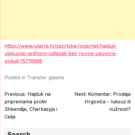
https://www.jutarnji.hr/sportske/nogomet/hajduk-
ugwuodo-anthony-odlazak-bez-novog-ugovora-
poljud-15716568
Posted in
Transfer glasine
Post
Previous:
Hajduk na
Next:
Komentar: Prodaja
navigation
pripremama protiv
Hrgovića – luksuz ili
Shkendije, Cherkasyja i
nužnost?
Celja
Search