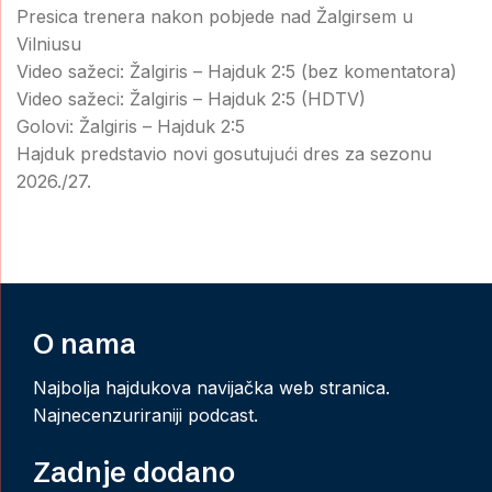
Presica trenera nakon pobjede nad Žalgirsem u
Vilniusu
Video sažeci: Žalgiris – Hajduk 2:5 (bez komentatora)
Video sažeci: Žalgiris – Hajduk 2:5 (HDTV)
Golovi: Žalgiris – Hajduk 2:5
Hajduk predstavio novi gosutujući dres za sezonu
2026./27.
O nama
Najbolja hajdukova navijačka web stranica.
Najnecenzuriraniji podcast.
Zadnje dodano