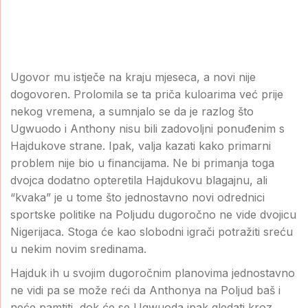
Ugovor mu istječe na kraju mjeseca, a novi nije
dogovoren. Prolomila se ta priča kuloarima već prije
nekog vremena, a sumnjalo se da je razlog što
Ugwuodo i Anthony nisu bili zadovoljni ponuđenim s
Hajdukove strane. Ipak, valja kazati kako primarni
problem nije bio u financijama. Ne bi primanja toga
dvojca dodatno opteretila Hajdukovu blagajnu, ali
“kvaka” je u tome što jednostavno novi odrednici
sportske politike na Poljudu dugoročno ne vide dvojicu
Nigerijaca. Stoga će kao slobodni igrači potražiti sreću
u nekim novim sredinama.
Hajduk ih u svojim dugoročnim planovima jednostavno
ne vidi pa se može reći da Anthonya na Poljud baš i
neće pamtiti, dok će se Ugwuoda ipak gledati kroz