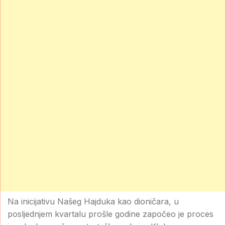
Na inicijativu Našeg Hajduka kao dioničara, u
posljednjem kvartalu prošle godine započeo je proces