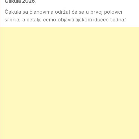
Ćakula 2026.
Ćakula sa članovima održat će se u prvoj polovici
srpnja, a detalje ćemo objaviti tijekom idućeg tjedna.’