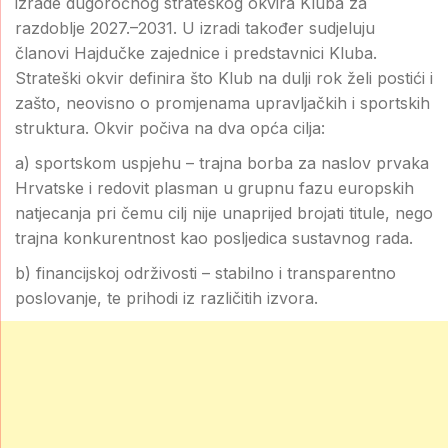
izrade dugoročnog strateškog okvira Kluba za
razdoblje 2027.–2031. U izradi također sudjeluju
članovi Hajdučke zajednice i predstavnici Kluba.
Strateški okvir definira što Klub na dulji rok želi postići i
zašto, neovisno o promjenama upravljačkih i sportskih
struktura. Okvir počiva na dva opća cilja:
a) sportskom uspjehu – trajna borba za naslov prvaka
Hrvatske i redovit plasman u grupnu fazu europskih
natjecanja pri čemu cilj nije unaprijed brojati titule, nego
trajna konkurentnost kao posljedica sustavnog rada.
b) financijskoj održivosti – stabilno i transparentno
poslovanje, te prihodi iz različitih izvora.