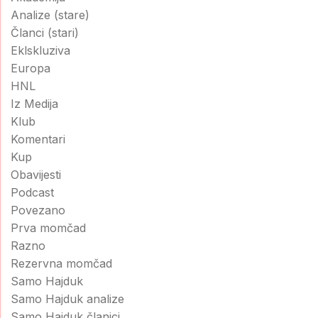
Analize (stare)
Članci (stari)
Eklskluziva
Europa
HNL
Iz Medija
Klub
Komentari
Kup
Obavijesti
Podcast
Povezano
Prva momčad
Razno
Rezervna momčad
Samo Hajduk
Samo Hajduk analize
Samo Hajduk članici