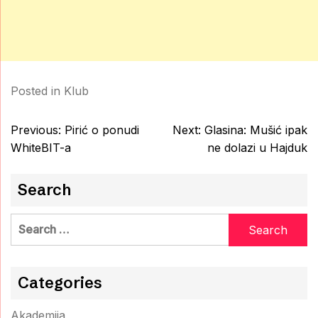
Posted in
Klub
Post
Previous:
Pirić o ponudi
Next:
Glasina: Mušić ipak
navigation
WhiteBIT-a
ne dolazi u Hajduk
Search
Search
for:
Categories
Akademija