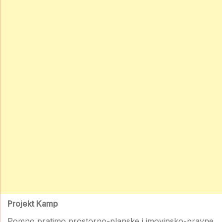
Projekt Kamp
Pomno pratimo prostorno-planske i imovinsko-pravne