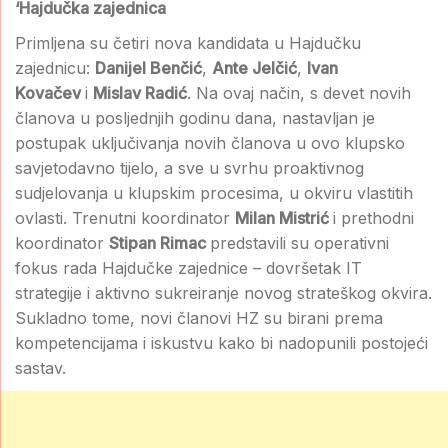
‘Hajdučka zajednica
Primljena su četiri nova kandidata u Hajdučku
zajednicu:
Danijel Benčić
,
Ante Jelčić
,
Ivan
Kovačev
i
Mislav Radić
. Na ovaj način, s devet novih
članova u posljednjih godinu dana, nastavljan je
postupak uključivanja novih članova u ovo klupsko
savjetodavno tijelo, a sve u svrhu proaktivnog
sudjelovanja u klupskim procesima, u okviru vlastitih
ovlasti. Trenutni koordinator
Milan Mistrić
i prethodni
koordinator
Stipan Rimac
predstavili su operativni
fokus rada Hajdučke zajednice – dovršetak IT
strategije i aktivno sukreiranje novog strateškog okvira.
Sukladno tome, novi članovi HZ su birani prema
kompetencijama i iskustvu kako bi nadopunili postojeći
sastav.