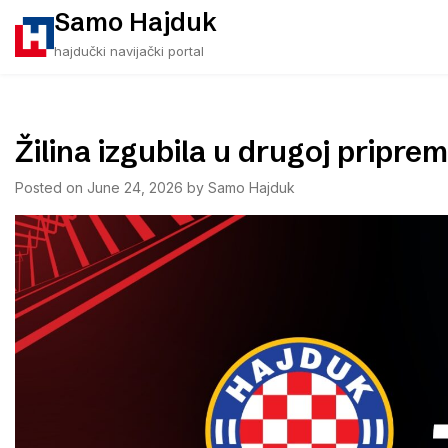
Skip
Samo Hajduk
to
hajdučki navijački portal
content
Žilina izgubila u drugoj pripr
Posted on
June 24, 2026
by
Samo Hajduk