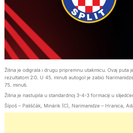
Žilina je odigrala i drugu pripremnu utakmicu. Ovaj puta je
rezultatom 2:0. U 45. minuti autogol je zabio Narimanid
75. minuti.
Žilina je nastupila u standardnoj 3-4-3 formaciji u slijedć
Šípoš – Pališčák, Minárik (C), Narimanidze – Hranica, A