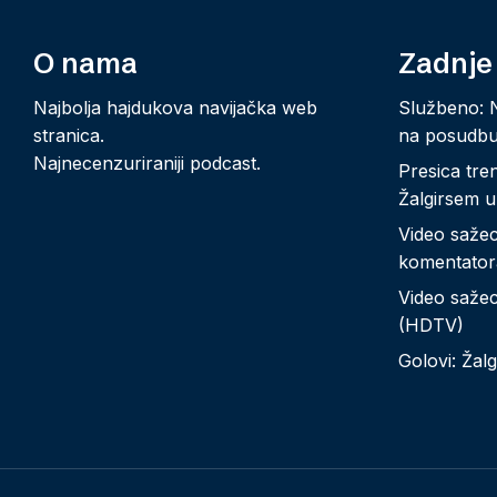
O nama
Zadnje
Najbolja hajdukova navijačka web
Službeno: 
stranica.
na posudb
Najnecenzuriraniji podcast.
Presica tre
Žalgirsem u
Video sažeci
komentator
Video sažeci
(HDTV)
Golovi: Žalg