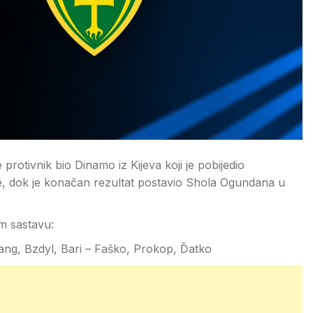
 protivnik bio Dinamo iz Kijeva koji je pobijedio
ze, dok je konačan rezultat postavio Shola Ogundana u
em sastavu:
dang, Bzdyl, Bari – Faško, Prokop, Ďatko