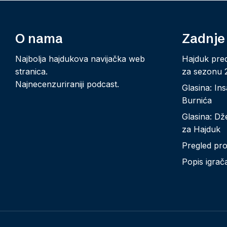
O nama
Zadnje
Najbolja hajdukova navijačka web
Hajduk pred
stranica.
za sezonu 2
Najnecenzuriraniji podcast.
Glasina: Ins
Burnića
Glasina: Dž
za Hajduk
Pregled prot
Popis igrača