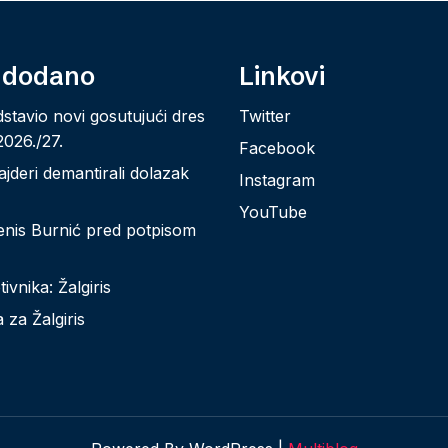
 dodano
Linkovi
stavio novi gosutujući dres
Twitter
026./27.
Facebook
ajderi demantirali dolazak
Instagram
YouTube
enis Burnić pred potpisom
ivnika: Žalgiris
 za Žalgiris