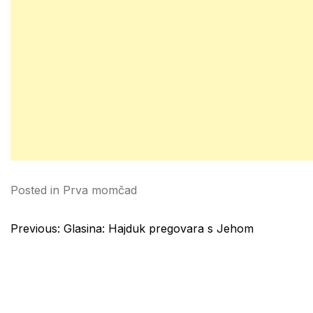
Posted in
Prva momčad
Post
Previous:
Glasina: Hajduk pregovara s Jehom
navigation