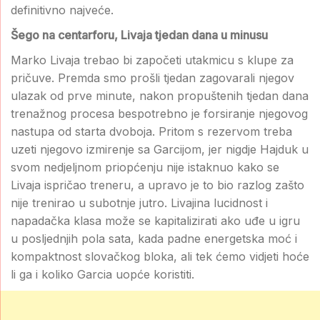
definitivno najveće.
Šego na centarforu, Livaja tjedan dana u minusu
Marko Livaja trebao bi započeti utakmicu s klupe za
pričuve. Premda smo prošli tjedan zagovarali njegov
ulazak od prve minute, nakon propuštenih tjedan dana
trenažnog procesa bespotrebno je forsiranje njegovog
nastupa od starta dvoboja. Pritom s rezervom treba
uzeti njegovo izmirenje sa Garcijom, jer nigdje Hajduk u
svom nedjeljnom priopćenju nije istaknuo kako se
Livaja ispričao treneru, a upravo je to bio razlog zašto
nije trenirao u subotnje jutro. Livajina lucidnost i
napadačka klasa može se kapitalizirati ako uđe u igru
u posljednjih pola sata, kada padne energetska moć i
kompaktnost slovačkog bloka, ali tek ćemo vidjeti hoće
li ga i koliko Garcia uopće koristiti.