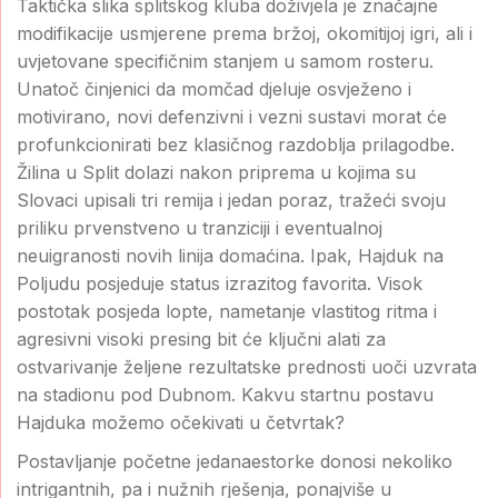
Taktička slika splitskog kluba doživjela je značajne
modifikacije usmjerene prema bržoj, okomitijoj igri, ali i
uvjetovane specifičnim stanjem u samom rosteru.
Unatoč činjenici da momčad djeluje osvježeno i
motivirano, novi defenzivni i vezni sustavi morat će
profunkcionirati bez klasičnog razdoblja prilagodbe.
Žilina u Split dolazi nakon priprema u kojima su
Slovaci upisali tri remija i jedan poraz, tražeći svoju
priliku prvenstveno u tranziciji i eventualnoj
neuigranosti novih linija domaćina. Ipak, Hajduk na
Poljudu posjeduje status izrazitog favorita. Visok
postotak posjeda lopte, nametanje vlastitog ritma i
agresivni visoki presing bit će ključni alati za
ostvarivanje željene rezultatske prednosti uoči uzvrata
na stadionu pod Dubnom. Kakvu startnu postavu
Hajduka možemo očekivati u četvrtak?
Postavljanje početne jedanaestorke donosi nekoliko
intrigantnih, pa i nužnih rješenja, ponajviše u