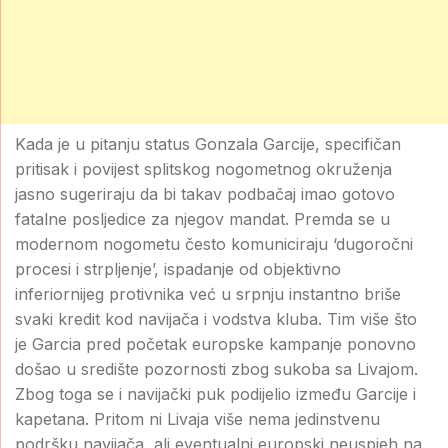
Kada je u pitanju status Gonzala Garcije, specifičan
pritisak i povijest splitskog nogometnog okruženja
jasno sugeriraju da bi takav podbačaj imao gotovo
fatalne posljedice za njegov mandat. Premda se u
modernom nogometu često komuniciraju ‘dugoročni
procesi i strpljenje’, ispadanje od objektivno
inferiornijeg protivnika već u srpnju instantno briše
svaki kredit kod navijača i vodstva kluba. Tim više što
je Garcia pred početak europske kampanje ponovno
došao u središte pozornosti zbog sukoba sa Livajom.
Zbog toga se i navijački puk podijelio između Garcije i
kapetana. Pritom ni Livaja više nema jedinstvenu
podršku navijača, ali eventualni europski neuspjeh na