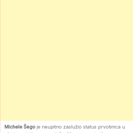
Michele Šego
je neupitno zaslužio status prvotimca u