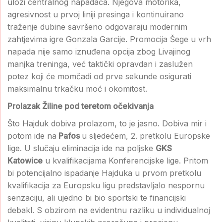
ulozi centralnog napadača. Njegova motorika,
agresivnost u prvoj liniji presinga i kontinuirano
traženje dubine savršeno odgovaraju modernim
zahtjevima igre Gonzala Garcije. Promocija Šege u vrh
napada nije samo iznuđena opcija zbog Livajinog
manjka treninga, već taktički opravdan i zaslužen
potez koji će momčadi od prve sekunde osigurati
maksimalnu trkačku moć i okomitost.
Prolazak Žiline pod teretom očekivanja
Što Hajduk dobiva prolazom, to je jasno. Dobiva mir i
potom ide na
Pafos
u sljedećem, 2. pretkolu Europske
lige. U slučaju eliminacija ide na poljske
GKS
Katowice
u kvalifikacijama Konferencijske lige. Pritom
bi potencijalno ispadanje Hajduka u prvom pretkolu
kvalifikacija za Europsku ligu predstavljalo nespornu
senzaciju, ali ujedno bi bio sportski te financijski
debakl. S obzirom na evidentnu razliku u individualnoj