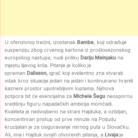
U ofenzivnoj trećini, izostanak
Bambe
, koji odrađuje
suspenziju zbog crvenog kartona iz prošlosezonskog
europskog nastupa, nudi priliku
Dariju Melnjaku
na
mjestu lijevog krila. Pitanje je koliko je
spreman
Dalisson,
igrač koji evidentno zna stvarati
višak kroz situacije jedan na jedan i kontinuirano hraniti
kazneni prostor upotrebljivim loptama. Njihova
potpora bit će esencijalna za
Michele Šegu
neospornu
središnju figuru napadačkih ambicija momčadi.
Kvaliteta je nedvojbeno na strani Hajduka, a ozbiljan,
koncentriran pristup od prve minute na Poljudu
krucijalan je za osiguravanje mirnog puta u Slovačku.
Ali, ima i Hajduk svojih otvorenih pitanja, a
Livaja
je