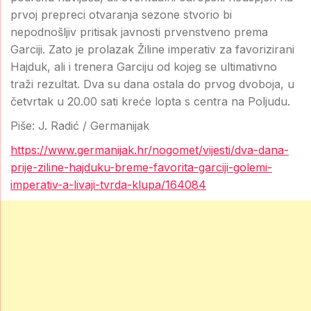
prvoj prepreci otvaranja sezone stvorio bi
nepodnošljiv pritisak javnosti prvenstveno prema
Garciji. Zato je prolazak Žiline imperativ za favorizirani
Hajduk, ali i trenera Garciju od kojeg se ultimativno
traži rezultat. Dva su dana ostala do prvog dvoboja, u
četvrtak u 20.00 sati kreće lopta s centra na Poljudu.
Piše: J. Radić / Germanijak
https://www.germanijak.hr/nogomet/vijesti/dva-dana-
prije-ziline-hajduku-breme-favorita-garciji-golemi-
imperativ-a-livaji-tvrda-klupa/164084