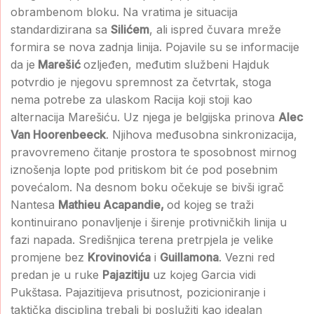
obrambenom bloku. Na vratima je situacija
standardizirana sa
Silićem
, ali ispred čuvara mreže
formira se nova zadnja linija. Pojavile su se informacije
da je
Marešić
ozljeđen, međutim službeni Hajduk
potvrdio je njegovu spremnost za četvrtak, stoga
nema potrebe za ulaskom Racija koji stoji kao
alternacija Marešiću. Uz njega je belgijska prinova
Alec
Van Hoorenbeeck
. Njihova međusobna sinkronizacija,
pravovremeno čitanje prostora te sposobnost mirnog
iznošenja lopte pod pritiskom bit će pod posebnim
povećalom. Na desnom boku očekuje se bivši igrač
Nantesa
Mathieu Acapandie,
od kojeg se traži
kontinuirano ponavljenje i širenje protivničkih linija u
fazi napada. Središnjica terena pretrpjela je velike
promjene bez
Krovinovića
i
Guillamona
. Vezni red
predan je u ruke
Pajazitiju
uz kojeg Garcia vidi
Pukštasa. Pajazitijeva prisutnost, pozicioniranje i
taktička disciplina trebali bi poslužiti kao idealan