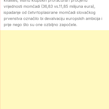
kvaliteti, visinu klupskih proračuna i procjenu
vrijednosti momčadi (36,83 vs.11,85 milijuna eura),
ispadanje od četvrtoplasirane momčadi slovačkog
prvenstva označilo bi devalvaciju europskih ambicija i
prije nego što su one ozbiljno započele.