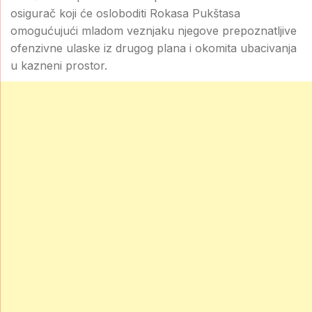
osigurač koji će osloboditi Rokasa Pukštasa
omogućujući mladom veznjaku njegove prepoznatljive
ofenzivne ulaske iz drugog plana i okomita ubacivanja
u kazneni prostor.