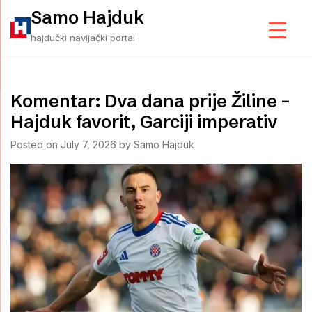
Skip
Samo Hajduk
to
hajdučki navijački portal
content
Komentar: Dva dana prije Žiline –
Hajduk favorit, Garciji imperativ
Posted on
July 7, 2026
by
Samo Hajduk