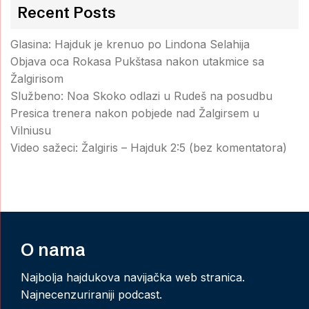
Recent Posts
Glasina: Hajduk je krenuo po Lindona Selahija
Objava oca Rokasa Pukštasa nakon utakmice sa
Žalgirisom
Službeno: Noa Skoko odlazi u Rudeš na posudbu
Presica trenera nakon pobjede nad Žalgirsem u
Vilniusu
Video sažeci: Žalgiris – Hajduk 2:5 (bez komentatora)
O nama
Najbolja hajdukova navijačka web stranica.
Najnecenzuriraniji podcast.