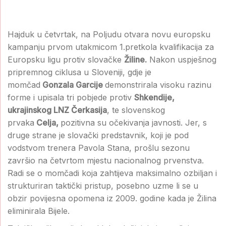
Hajduk u četvrtak, na Poljudu otvara novu europsku
kampanju prvom utakmicom 1.pretkola kvalifikacija za
Europsku ligu protiv slovačke
Žiline.
Nakon uspješnog
pripremnog ciklusa u Sloveniji, gdje je
momčad
Gonzala Garcije
demonstrirala visoku razinu
forme i upisala tri pobjede protiv
Shkendije,
ukrajinskog LNZ Čerkasija
, te slovenskog
prvaka
Celja,
pozitivna su očekivanja javnosti. Jer, s
druge strane je slovački predstavnik, koji je pod
vodstvom trenera Pavola Stana, prošlu sezonu
završio na četvrtom mjestu nacionalnog prvenstva.
Radi se o momčadi koja zahtijeva maksimalno ozbiljan i
strukturiran taktički pristup, posebno uzme li se u
obzir povijesna opomena iz 2009. godine kada je Žilina
eliminirala Bijele.