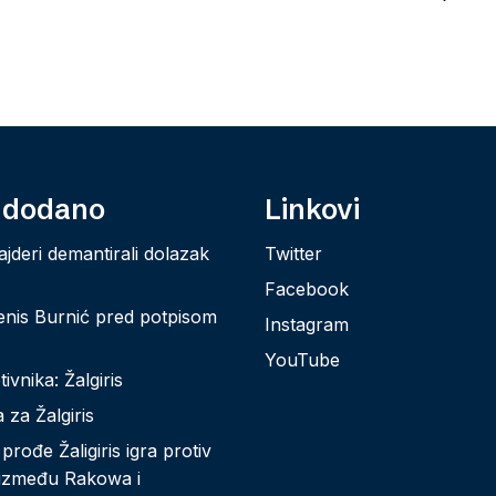
 dodano
Linkovi
ajderi demantirali dolazak
Twitter
Facebook
enis Burnić pred potpisom
Instagram
YouTube
ivnika: Žalgiris
 za Žalgiris
rođe Žaligiris igra protiv
 između Rakowa i