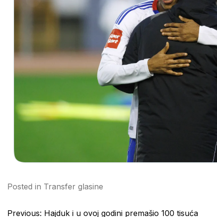
Posted in
Transfer glasine
Post
Previous:
Hajduk i u ovoj godini premašio 100 tisuća