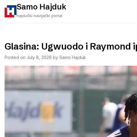
Skip
Samo Hajduk
to
hajdučki navijački portal
content
Glasina: Ugwuodo i Raymond ip
Posted on
July 8, 2026
by
Samo Hajduk