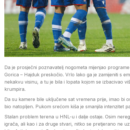
Da je prosječni poznavatelj nogometa mijenjao programe na
Gorica – Hajduk preskočio. Vrlo lako ga je zamijeniti s emi
nekakvu visinu, a tu je bila i lopata kojom se izbacivao v
krumpira.
Da su kamere bile uključene sat vremena prije, imao bi osj
bio natopljen. Pukom srećom kiša je smanjila intenzitet p
Stalan problem terena u HNL-u i dalje ostaje. Osim neregu
igrača, ali kao i za druge stvari, nitko se pretjerano ne 