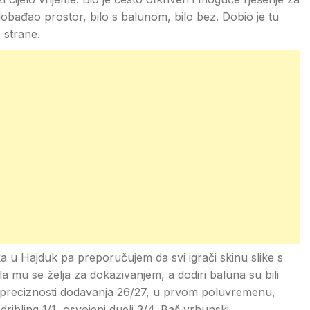
lobađao prostor, bilo s balunom, bilo bez. Dobio je tu
 strane.
ka u Hajduk pa preporučujem da svi igrači skinu slike s
ela mu se želja za dokazivanjem, a dodiri baluna su bili
ira i preciznosti dodavanja 26/27, u prvom poluvremenu,
dribling 1/1, osvojeni dueli 3/4. Baš vrhunski.