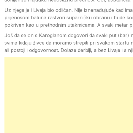
Uz njega je i Livaja bio odličan. Nije iznenađujuće kad
prijenosom baluna rastvori suparničku obranu i bude kon
pokriven kao u prethodnim utakmicama. A svaki metar pro
Još da se on s Karoglanom dogovori da svaki put (bar) na
svima kidaju živce da moramo strepiti pri svakom startu n
ali postoji i odgovornost. Dolaze derbiji, a bez Livaje i s n