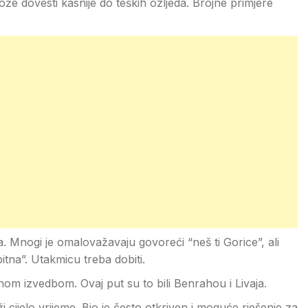
može dovesti kasnije do teških ozljeda. Brojne primjere
. Mnogi je omalovažavaju govoreći “neš ti Gorice”, ali
tna”. Utakmicu treba dobiti.
nom izvedbom. Ovaj put su to bili Benrahou i Livaja.
 cijelo vrijeme. Bio je često otkriven i moguće rješenje za