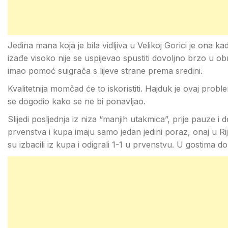
Jedina mana koja je bila vidljiva u Velikoj Gorici je ona k
izađe visoko nije se uspijevao spustiti dovoljno brzo u ob
imao pomoć suigrača s lijeve strane prema sredini.
Kvalitetnija momčad će to iskoristiti. Hajduk je ovaj proble
se dogodio kako se ne bi ponavljao.
Slijedi posljednja iz niza “manjih utakmica”, prije pauze i
prvenstva i kupa imaju samo jedan jedini poraz, onaj u Ri
su izbacili iz kupa i odigrali 1-1 u prvenstvu. U gostima d