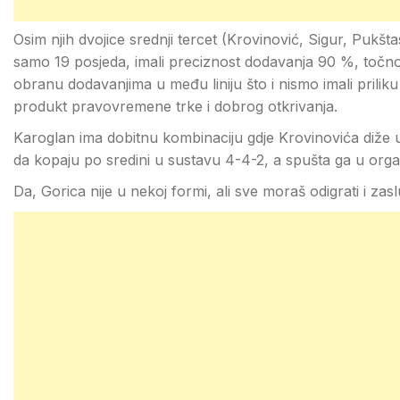
Osim njih dvojice srednji tercet (Krovinović, Sigur, Pukšt
samo 19 posjeda, imali preciznost dodavanja 90 %, točno
obranu dodavanjima u među liniju što i nismo imali priliku
produkt pravovremene trke i dobrog otkrivanja.
Karoglan ima dobitnu kombinaciju gdje Krovinovića diže u
da kopaju po sredini u sustavu 4-4-2, a spušta ga u orga
Da, Gorica nije u nekoj formi, ali sve moraš odigrati i zasl