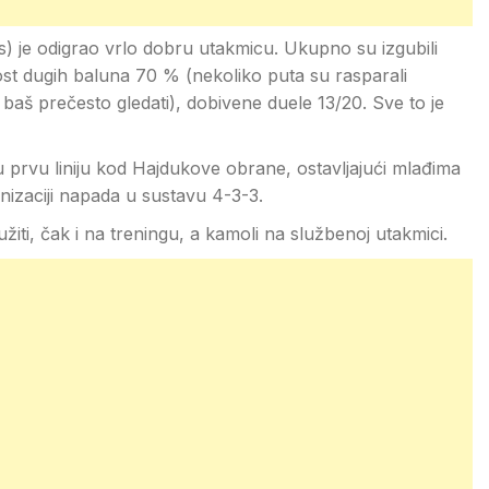
as) je odigrao vrlo dobru utakmicu. Ukupno su izgubili
st dugih baluna 70 % (nekoliko puta su rasparali
 baš prečesto gledati), dobivene duele 13/20. Sve to je
 prvu liniju kod Hajdukove obrane, ostavljajući mlađima
nizaciji napada u sustavu 4-3-3.
užiti, čak i na treningu, a kamoli na službenoj utakmici.