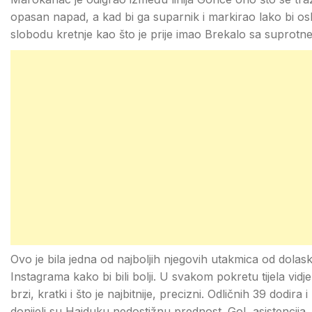
opasan napad, a kad bi ga suparnik i markirao lako bi os
slobodu kretnje kao što je prije imao Brekalo sa suprotne
Ovo je bila jedna od najboljih njegovih utakmica od dolas
Instagrama kako bi bili bolji. U svakom pokretu tijela vidj
brzi, kratki i što je najbitnije, precizni. Odličnih 39 dod
donijeli su Hajduku nedostižnu prednost. Gol, asistencija, 