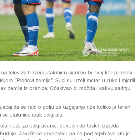
 televiziji tražeći utakmicu sigurno bi ovaj koji prenosi
sijom “Plodovi zemlje”. Suci su uzeli metar u ruke i mjerili
išak zemlje iz oranice. Očekivao bi možda i kakvu sadnju
ećaj da se radi o polju za uzgajanje riže koliko je teren
a se utakmica ipak odigrala.
larnosti za odigravanje, dovodi i do teških ozljeda
uzbuđuje. Završit će prvenstvo pa će pod tepih sve što je