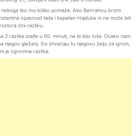
 ima nekoga tko mu toliko pomaže. Ako Benrahou brzim
stantna opasnost tada i kapetan Hajduka ni ne može biti
stora čini razliku.
 3 razlike izađe u 60. minuti, ne bi bilo loše. Ovako nam
a njegov gležanj. Svi shvaćaju tu njegovu želju za igrom,
jim je ogromna razlika.