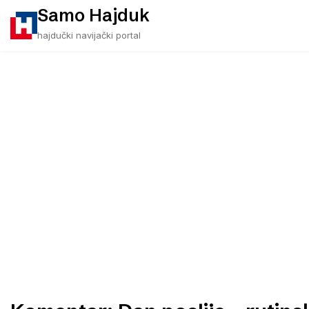
Skip
Samo Hajduk
to
hajdučki navijački portal
content