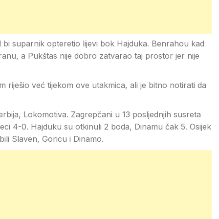
ad bi suparnik opteretio lijevi bok Hajduka. Benrahou kad
ranu, a Pukštas nije dobro zatvarao taj prostor jer nije
m riješio već tijekom ove utakmica, ali je bitno notirati da
 derbija, Lokomotiva. Zagrepčani u 13 posljednjih susreta
jeci 4-0. Hajduku su otkinuli 2 boda, Dinamu čak 5. Osijek
obili Slaven, Goricu i Dinamo.