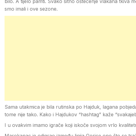
bilo. A tijelo pamti. Svako sitno oštećenje vlakana tkiva 
smo imali i ove sezone.
Sama utakmica je bila rutinska po Hajduk, lagana pobjeda
tome nije tako. Kako i Hajdukov “hashtag” kaže “svakajebi
I u ovakvim imamo igrače koji iskoče svojom vrlo kvalitet
Marokanac je odigrao između linija Gorice ono što se traži