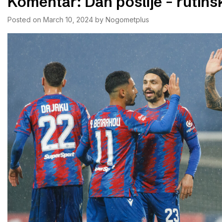
Komentar: Dan poslije – rutinsk
Posted on
March 10, 2024
by
Nogometplus