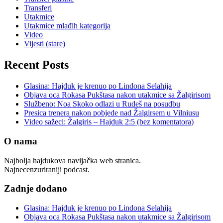
Transferi
Utakmice
Utakmice mlađih kategorija
Video
Vijesti (stare)
Recent Posts
Glasina: Hajduk je krenuo po Lindona Selahija
Objava oca Rokasa Pukštasa nakon utakmice sa Žalgirisom
Službeno: Noa Skoko odlazi u Rudeš na posudbu
Presica trenera nakon pobjede nad Žalgirsem u Vilniusu
Video sažeci: Žalgiris – Hajduk 2:5 (bez komentatora)
O nama
Najbolja hajdukova navijačka web stranica.
Najnecenzuriraniji podcast.
Zadnje dodano
Glasina: Hajduk je krenuo po Lindona Selahija
Objava oca Rokasa Pukštasa nakon utakmice sa Žalgirisom