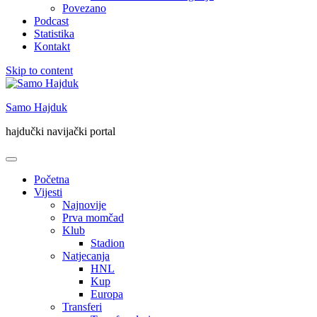
Povezano
Podcast
Statistika
Kontakt
Skip to content
Samo Hajduk
hajdučki navijački portal
Početna
Vijesti
Najnovije
Prva momčad
Klub
Stadion
Natjecanja
HNL
Kup
Europa
Transferi