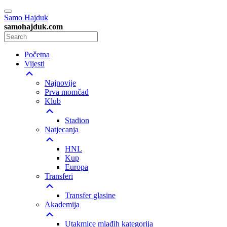
Samo Hajduk
samohajduk.com
Početna
Vijesti
Najnovije
Prva momčad
Klub
Stadion
Natjecanja
HNL
Kup
Europa
Transferi
Transfer glasine
Akademija
Utakmice mlađih kategorija