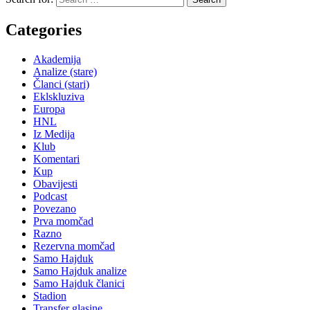
Categories
Akademija
Analize (stare)
Članci (stari)
Eklskluziva
Europa
HNL
Iz Medija
Klub
Komentari
Kup
Obavijesti
Podcast
Povezano
Prva momčad
Razno
Rezervna momčad
Samo Hajduk
Samo Hajduk analize
Samo Hajduk članici
Stadion
Transfer glasine