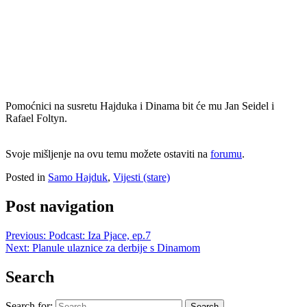
Pomoćnici na susretu Hajduka i Dinama bit će mu Jan Seidel i
Rafael Foltyn.
Svoje mišljenje na ovu temu možete ostaviti na
forumu
.
Posted in
Samo Hajduk
,
Vijesti (stare)
Post navigation
Previous:
Podcast: Iza Pjace, ep.7
Next:
Planule ulaznice za derbije s Dinamom
Search
Search for: