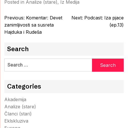
Posted in
Analize (stare)
,
Iz Medija
Post
Previous:
Komentar: Devet
Next:
Podcast: Iza pjace
navigation
zanimljivosti sa susreta
(ep.13)
Hajduka i Rudeša
Search
Search
for:
Categories
Akademija
Analize (stare)
Članci (stari)
Eklskluziva