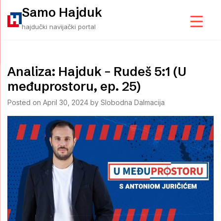
Skip
Samo Hajduk
to
hajdučki navijački portal
content
Analiza: Hajduk – Rudeš 5:1 (U
međuprostoru, ep. 25)
Posted on
April 30, 2024
by
Slobodna Dalmacija