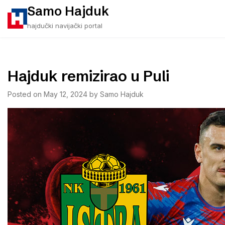
Skip
Samo Hajduk
to
hajdučki navijački portal
content
Hajduk remizirao u Puli
Posted on
May 12, 2024
by
Samo Hajduk