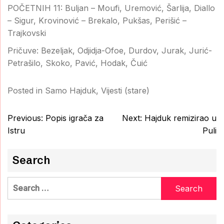
POČETNIH 11: Buljan – Moufi, Uremović, Šarlija, Diallo
– Sigur, Krovinović – Brekalo, Pukšas, Perišić –
Trajkovski
Pričuve: Bezeljak, Odjidja-Ofoe, Durdov, Jurak, Jurić-
Petrašilo, Skoko, Pavić, Hodak, Čuić
Posted in
Samo Hajduk
,
Vijesti (stare)
Post
Previous:
Popis igrača za
Next:
Hajduk remizirao u
navigation
Istru
Puli
Search
Search
for: