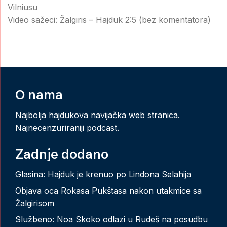
Vilniusu
Video sažeci: Žalgiris – Hajduk 2:5 (bez komentatora)
O nama
Najbolja hajdukova navijačka web stranica.
Najnecenzuriraniji podcast.
Zadnje dodano
Glasina: Hajduk je krenuo po Lindona Selahija
Objava oca Rokasa Pukštasa nakon utakmice sa
Žalgirisom
Službeno: Noa Skoko odlazi u Rudeš na posudbu