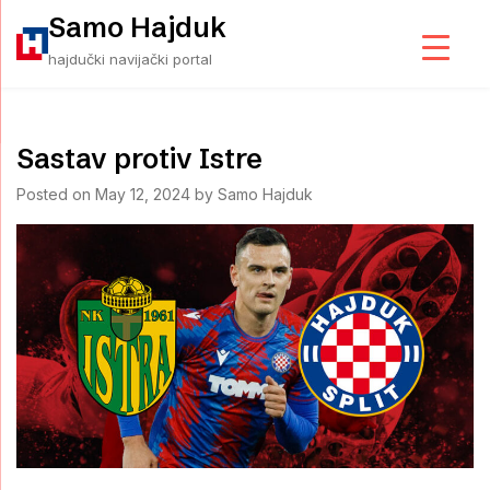
Skip
Samo Hajduk
to
hajdučki navijački portal
content
Sastav protiv Istre
Posted on
May 12, 2024
by
Samo Hajduk