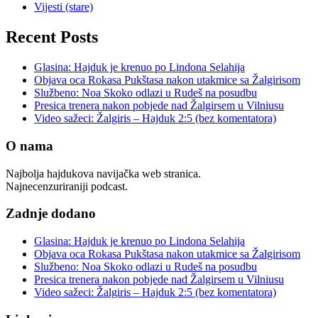
Vijesti (stare)
Recent Posts
Glasina: Hajduk je krenuo po Lindona Selahija
Objava oca Rokasa Pukštasa nakon utakmice sa Žalgirisom
Službeno: Noa Skoko odlazi u Rudeš na posudbu
Presica trenera nakon pobjede nad Žalgirsem u Vilniusu
Video sažeci: Žalgiris – Hajduk 2:5 (bez komentatora)
O nama
Najbolja hajdukova navijačka web stranica.
Najnecenzuriraniji podcast.
Zadnje dodano
Glasina: Hajduk je krenuo po Lindona Selahija
Objava oca Rokasa Pukštasa nakon utakmice sa Žalgirisom
Službeno: Noa Skoko odlazi u Rudeš na posudbu
Presica trenera nakon pobjede nad Žalgirsem u Vilniusu
Video sažeci: Žalgiris – Hajduk 2:5 (bez komentatora)