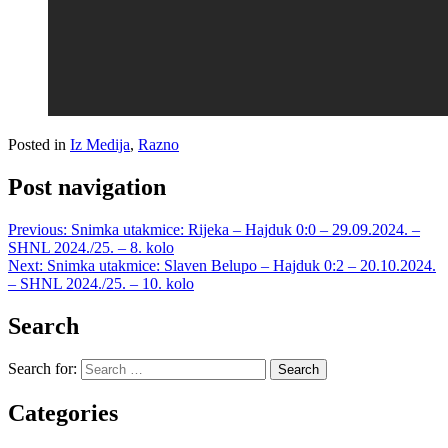
Posted in
Iz Medija
,
Razno
Post navigation
Previous:
Snimka utakmice: Rijeka – Hajduk 0:0 – 29.09.2024. –
SHNL 2024./25. – 8. kolo
Next:
Snimka utakmice: Slaven Belupo – Hajduk 0:2 – 20.10.2024.
– SHNL 2024./25. – 10. kolo
Search
Search for:
Categories