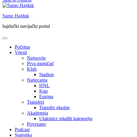
Samo Hajduk
hajdučki navijački portal
Početna
Vijesti
Najnovije
Prva momčad
Klub
Stadion
Natjecanja
HNL
Kup
Europa
Transferi
Transfer glasine
Akademija
Utakmice mlađih kategorija
Povezano
Podcast
Statistika