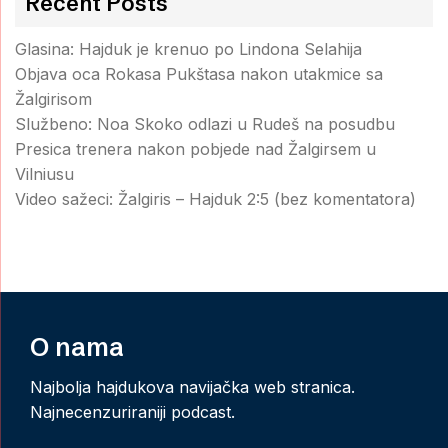
Recent Posts
Glasina: Hajduk je krenuo po Lindona Selahija
Objava oca Rokasa Pukštasa nakon utakmice sa
Žalgirisom
Službeno: Noa Skoko odlazi u Rudeš na posudbu
Presica trenera nakon pobjede nad Žalgirsem u
Vilniusu
Video sažeci: Žalgiris – Hajduk 2:5 (bez komentatora)
O nama
Najbolja hajdukova navijačka web stranica.
Najnecenzuriraniji podcast.