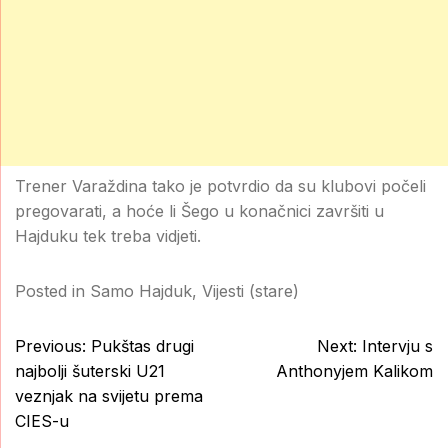
Trener Varaždina tako je potvrdio da su klubovi počeli
pregovarati, a hoće li Šego u konačnici završiti u
Hajduku tek treba vidjeti.
Posted in
Samo Hajduk
,
Vijesti (stare)
Post
Previous:
Pukštas drugi
Next:
Intervju s
navigation
najbolji šuterski U21
Anthonyjem Kalikom
veznjak na svijetu prema
CIES-u