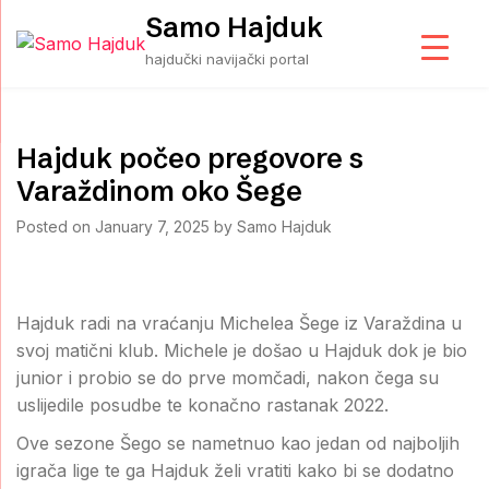
Skip
Samo Hajduk
to
hajdučki navijački portal
content
Hajduk počeo pregovore s
Varaždinom oko Šege
Posted on
January 7, 2025
by
Samo Hajduk
Hajduk radi na vraćanju Michelea Šege iz Varaždina u
svoj matični klub. Michele je došao u Hajduk dok je bio
junior i probio se do prve momčadi, nakon čega su
uslijedile posudbe te konačno rastanak 2022.
Ove sezone Šego se nametnuo kao jedan od najboljih
igrača lige te ga Hajduk želi vratiti kako bi se dodatno